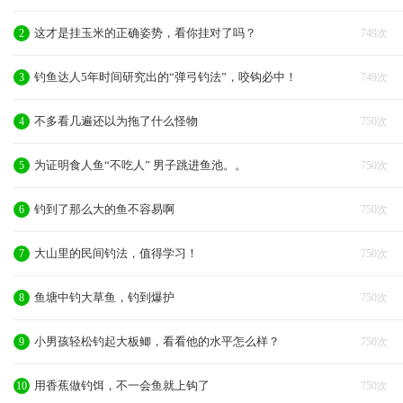
这才是挂玉米的正确姿势，看你挂对了吗？
2
749次
钓鱼达人5年时间研究出的“弹弓钓法”，咬钩必中！
3
749次
不多看几遍还以为拖了什么怪物
4
750次
为证明食人鱼“不吃人” 男子跳进鱼池。。
5
750次
钓到了那么大的鱼不容易啊
6
750次
大山里的民间钓法，值得学习！
7
750次
鱼塘中钓大草鱼，钓到爆护
8
750次
小男孩轻松钓起大板鲫，看看他的水平怎么样？
9
750次
用香蕉做钓饵，不一会鱼就上钩了
10
750次