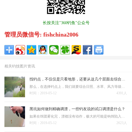
长按关注"360钓鱼"公众号
管理员微信号: fishchina2006
相关钓技图片资讯
找钓点，不仅仅是只看地形，还要从这几个层面去综合考虑
那么，在选择钓点上，我们就要综合日照、水草、风力等级、地形特点，根据这几个综合因素，可以大致判断出来，哪里的水温，会相对较高一些，需要注意的是，就算是相邻十几米的河段，也会因为南北岸不同，导致水温有细致…
时间：2019-05-12
4391人
黑坑如何做到精确调漂，一些钓友说的试口调漂是什么？
如果在饵团雾化完，漂都没有动作，极大的可能是钩饵陷入泥底，这个时候，浮漂下拉，让钩饵略离底，再次试口，如果出现连续的正口，则说明调钓思路正确；在钩饵雾化完这个过程，漂讯较多，但是提竿空竿也多，抓不住实口…
时间：2019-05-12
2623人