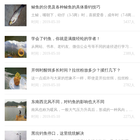
鲮鱼的分类及各种鲮鱼的具体垂钓技巧
土鲮，嘴朝下，幼仔（3-5两）时，喜腥爱香，成年时（7-8两），喜香爱甜，垂钓土鲮时，不可钓得过于灵敏，因为土鲮的嘴巴朝下，就奠定了土鲮在底部才会吃得比较安稳，又由于土鲮很喜欢追逐下落的饵料碎，因此很容…
时间：2019-05-10
5437人
学会了钓鱼，你就是满腹经纶的学者！
从网站、书本、老钓友、微信公众号等不同的途径进行学习探讨，包括学习钓具的使用，钓组的调整、饵料的配制、天气因素的影响、鱼的生理习性等等众多方面。是高还是低；温度如何，温差怎么样等等，这些因素对垂钓有什么影响，…
时间：2019-05-10
2389人
开饵时醒饵多长时间？拉丝粉放多少？揉打几下？
这一点或许与大家的想象不一样，即使是开拉丝饵，拉丝粉的放入量也不能太多，一旦多了鱼饵的黏性就过大（有些饵还自带一些拉丝粉），粘在一起拉都拉不开的玩意儿，如何快速挂钩？另外开拉丝饵时揉打的次数也有讲究，揉…
时间：2019-05-10
2782人
东南西北风不同，对钓鱼的影响也大不同
南风也称为暖风，一般大气压力升高后，形成的一种风向，不管阴晴，只要是南风天，必是暖和的天气，而且南风一般风力也不大，1~3级最为常见，最高不超过5级，但是已经很少见了，南风天还有一个好处，就是湿度变化不…
时间：2019-05-10
2275人
黑坑钓鱼停口，这里统统解决