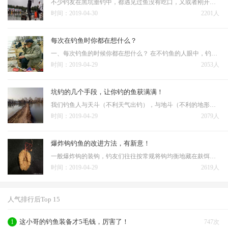
不少钓友在黑坑垂钓中，都遇见过鱼没有吃口，又或者刚开始有鱼口，而后突然就停口了的情况。经大致总结后发现，多半是下面几种原因： 1、鱼吃的已经相对饱和，这个时候，鱼会突然集体出现停口。此时建议将线组放小一点，饵料
时间：2019-04-30
2201人
每次在钓鱼时你都在想什么？
一、每次钓鱼的时候你都在想什么？ 在不钓鱼的人眼中，钓鱼可以磨练性子，钓鱼人有大把的时间思考人生。可是，钓鱼人处于放空一切感受生命美好宁静的状态之余还在想些什么？下竿的时候不知道会钓上什么鱼，是大是小，甚至能不
时间：2019-04-29
2053人
坑钓的几个手段，让你钓的鱼获满满！
我们钓鱼人与天斗（不利天气出钓），与地斗（不利的地形和钓位）都不算太大的乐子，但是与黑坑老板斗可谓是其乐无穷。钓鱼人进阶高手的一个重要标志就是把黑坑老板钓的脸黑；进阶大师的标志就是彻底进入黑坑的黑名单。 黑坑大
时间：2019-04-29
2079人
爆炸钩钓鱼的改进方法，有新意！
一般爆炸钩的装钩，钓友们往往按常规将钩均衡地藏在麸饵里形成鸡蛋大的一陀打入水中，有的也在中间那线较长的一钩上挂上一段蚯蚓。二是，装钩时留三个钩不嵌入饵料中，这三钩加上中间那线较长的钩挂上蚯蚓即可。 …
时间：2019-04-29
2619人
人气排行后Top 15
这小哥的钓鱼装备才5毛钱，厉害了！
1
747次