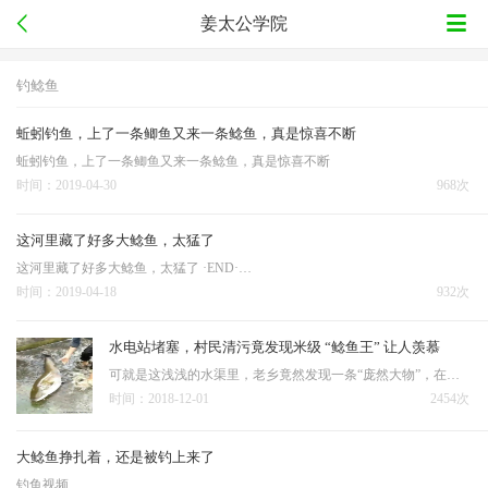
姜太公学院
钓鲶鱼
蚯蚓钓鱼，上了一条鲫鱼又来一条鲶鱼，真是惊喜不断
蚯蚓钓鱼，上了一条鲫鱼又来一条鲶鱼，真是惊喜不断
时间：2019-04-30
968次
这河里藏了好多大鲶鱼，太猛了
这河里藏了好多大鲶鱼，太猛了 ·END·…
时间：2019-04-18
932次
水电站堵塞，村民清污竟发现米级 “鲶鱼王” 让人羡慕
可就是这浅浅的水渠里，老乡竟然发现一条“庞然大物”，在里面游荡... 清理废弃排水渠，竟发现条一米多长的大鲶鱼——老乡说自己都不敢信。 确实让人震惊，只是不知道这条大鲶鱼，是在水渠里长大的…
时间：2018-12-01
2454次
大鲶鱼挣扎着，还是被钓上来了
钓鱼视频