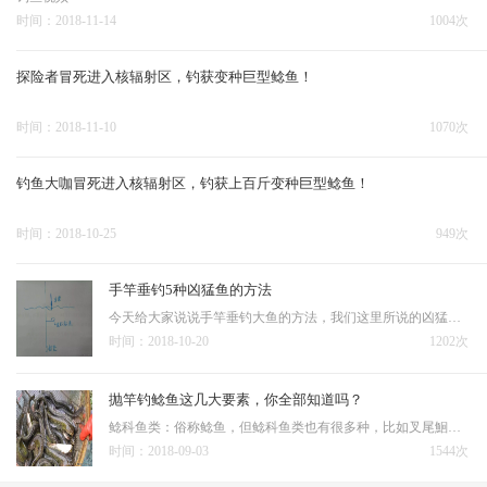
时间：2018-11-14
1004次
探险者冒死进入核辐射区，钓获变种巨型鲶鱼！
时间：2018-11-10
1070次
钓鱼大咖冒死进入核辐射区，钓获上百斤变种巨型鲶鱼！
时间：2018-10-25
949次
手竿垂钓5种凶猛鱼的方法
今天给大家说说手竿垂钓大鱼的方法，我们这里所说的凶猛鱼都是淡水鱼。 在淡水中的凶猛鱼一般是以下五种： 1、鳜鱼 2、白鱼（我们称之为翘嘴、黄尾） 3、黑鱼 4、鲶鱼 5、鲈鱼 我们同时也都知道：这些鱼都可以用“路
时间：2018-10-20
1202次
抛竿钓鲶鱼这几大要素，你全部知道吗？
鲶科鱼类：俗称鲶鱼，但鲶科鱼类也有很多种，比如叉尾鮰、大口鲶、胡子鲶（塘鲺）、埃及塘鲺、湄公河鲶鱼（最大的鲶鱼类，不过中国几乎没有）等等。底层鱼类，活食性鱼类，独居，视力低下，但对水流波动感应力强，喜
时间：2018-09-03
1544次