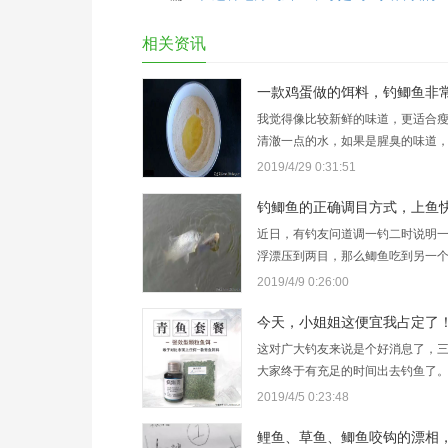
相关资讯
我觉得像比较新鲜的味道，更适合
清澈一点的水，如果是腥臭的味道
水，就是水底稍微有些臭的那种，
2019/4/29 0:31:51
些小鱼小虾死钓了，腐烂的，这里
这种臭的。 我们搅拌均匀之后，就
钓鲫鱼的正确调目方式，上鱼
近日，有钓友问道调一钓二时说明
浮漂压到两目，那么鲫鱼吃到另一
该不会往上顶，除非鲫鱼游上来很
2019/4/9 0:26:00
才会让飘往上顶，可现实中鲫鱼应
就往上游这么高吧，可为什么平时
今天，小姐姐这便宜我占定了
这对广大钓友来说是个好消息了，
大家终于有充足的时间出去钓鱼了。 
找客服小姐姐下单购买下图鲤鱼、
2019/4/5 0:23:48
草鱼套餐中任意三件，小姐姐将会
最低的一件。 买三个套…