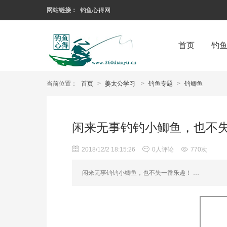
网站链接：
钓鱼心得网
首页
钓
当前位置：
首页
>
姜太公学习
>
钓鱼专题
>
钓鲫鱼
闲来无事钓钓小鲫鱼，也不
2018/12/2 18:15:26
0人评论
770次
闲来无事钓钓小鲫鱼，也不失一番乐趣！ …