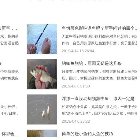
一款鸡蛋做的饵料，钓鲫鱼非常厉害，一年四季都可以使用
鱼饵颜色影响诱鱼吗？新
瘦水，指的是
无意中看到钓友说起饵料颜色对鱼的影响：有
，它更适合肥
作钓，自己用的原浆红色酒米打窝，窝子里都
这种水它会有
鲫鱼，也没有鲤鱼星。 现如今市面上的浮漂种
2019/4/14 15:26:04
的鱼就喜欢吃
越来越多，让很多新手朋友纠结，尤其是一些
…
快
形漂，有三角形的、扁的，中间…
钓鲫鱼脱钩，原因无疑是这几条
一个钩就能把
只要有几年钓龄的钓友，都有过断线跑大鱼的
个钩时鱼飘应
历。因此，掌握过硬的的遛大鱼、抄鱼方法是
高把铅往上拉
个钓友都非常重视的一项基本功，但在钓鲫鱼
2019/4/8 0:01:50
该不会吃完食
小型鱼时，中途脱钩的现象却很少有人重视，
钓时飘老是往
！
至有人认为，鲫鱼的挣扎力量小，只要吃进钩
浮漂一直没动却频频中鱼，
三天小长假，
如果钓点小鱼多，尤其是白条之类，一般不会
4月7日前，
现“漂不动也上鱼”，因为它们活跃之极，拖饵
鲫鱼、青鱼、
走，信号之会乱而不会没有，但是对于鲫鱼，
2019/4/4 0:23:22
为您减免价格
其是猾鲫就不一样了，它们异常机警狡猾，不
鲤鱼、草鱼、鲫鱼咬钩的漂相，你都会看吗？
好地吸饵，而是涮饵，或是快进快出…
简单的赶小鱼钓大鱼的技巧