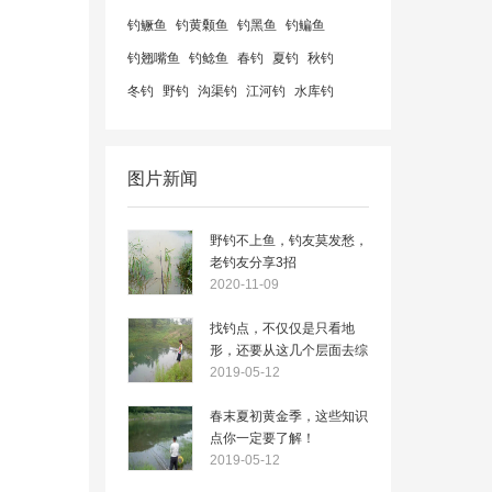
钓鳜鱼
钓黄颡鱼
钓黑鱼
钓鳊鱼
钓翘嘴鱼
钓鲶鱼
春钓
夏钓
秋钓
冬钓
野钓
沟渠钓
江河钓
水库钓
图片新闻
野钓不上鱼，钓友莫发愁，
老钓友分享3招
2020-11-09
找钓点，不仅仅是只看地
形，还要从这几个层面去综
合考虑
2019-05-12
春末夏初黄金季，这些知识
点你一定要了解！
2019-05-12