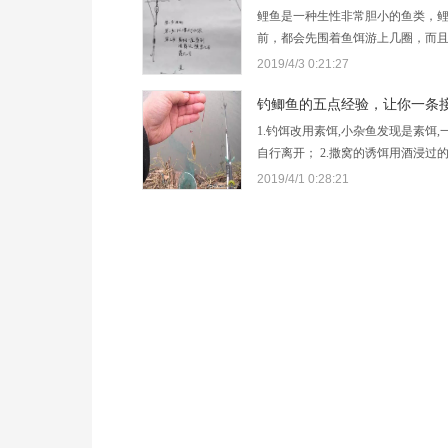
鲤鱼是一种生性非常胆小的鱼类，
前，都会先围着鱼饵游上几圈，而
碰，他不会一次性吞食，因此，鲤
2019/4/3 0:21:27
常的复杂的，鲤鱼咬钩的时候浮漂
微的晃动，这个时候并不是提竿的
1.钓饵改用素饵,小杂鱼发现是素饵,
自行离开； 2.撒窝的诱饵用酒浸过
对它不感兴趣； 3.在较浑的水中垂
2019/4/1 0:28:21
鱼来干扰； 4.用螺蛳肉、蚌肉…