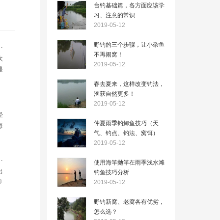
台钓基础篇，各方面应该学
习、注意的常识
2019-05-12
野钓的三个步骤，让小杂鱼
手问过的四个问题
不再闹窝！
次
2019-05-12
是
类
春去夏来，这样改变钓法，
异
渔获自然更多！
2019-05-12
经
仲夏雨季钓鲫鱼技巧（天
每
气、钓点、钓法、窝饵）
等
2019-05-12
甚
一
原因一定是这几点
使用海竿抛竿在雨季浅水滩
出
钓鱼技巧分析
即
2019-05-12
尤
野钓新窝、老窝各有优劣，
好
怎么选？