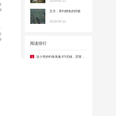
2019-05-12
会
闹
五月，库钓鲤鱼的经验
不
知
2019-05-12
个方法，爆护不是事
行
即
阅读排行
为
适
这小哥的钓鱼装备才5毛钱，厉害了！
1
钓到了那么大的鱼不容易啊
2
这才是挂玉米的正确姿势，看你挂对了吗？
3
钓鱼达人5年时间研究出的“弹弓钓法”，咬钩必中！
4
不多看几遍还以为拖了什么怪物
5
为证明食人鱼“不吃人” 男子跳进鱼池。。
6
大山里的民间钓法，值得学习！
7