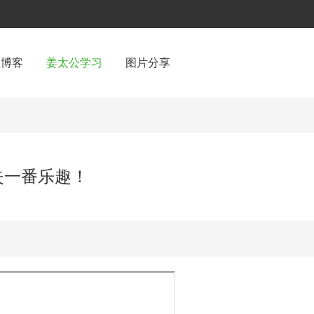
鱼博客
姜太公学习
图片分享
失一番乐趣！