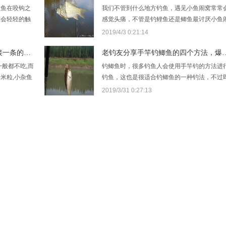
鲤鱼在咬钩之
我们不管到什么地方钓鱼，遇见小鱼闹窝常常
且会轻轻的触
感觉头痛，不管是钓鲤鱼还是鲫鱼最讨厌小鱼
鱼的漂相是非
窝，之前说的方法，钓友都觉得比较麻烦，还
2019/4/3 0:21:14
通常会上下轻
实用，那么今天这个方法就很实用了，钓友不
时…
钓鲫鱼的五点经验，让你一条接一条的连杆
道试过没有。 如果地方允许可以…
老钓友分享手竿钓鲫鱼的四
一般都不吃,而
钓鲫鱼时，很多钓鱼人会使用手竿钓的方法进
的米粒,小杂鱼
钓鱼，这也是很适合钓鲫鱼的一种钓法，不过
钓,很少有小杂
使是手竿钓，也有很多特别的方法，这篇文章
2019/3/31 0:27:13
大家带来四个手竿钓鲫鱼的方法。 一、选择合
的水域开钓 对于鲫鱼的生…