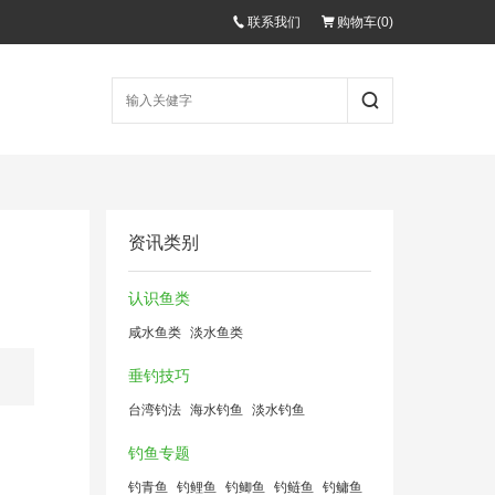
联系我们
购物车(
0
)
资讯类别
认识鱼类
咸水鱼类
淡水鱼类
垂钓技巧
台湾钓法
海水钓鱼
淡水钓鱼
钓鱼专题
钓青鱼
钓鲤鱼
钓鲫鱼
钓鲢鱼
钓鳙鱼