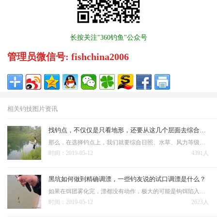
长按关注"360钓鱼"公众号
管理员微信号: fishchina2006
相关钓技图片资讯
找钓点，不仅仅是只看地形，还要从这几个层面去综合考虑
那么，在选择钓点上，我们就要综合日照、水草、风力等级、地形特点，根据这几个综合因素，可以大致判断出来，哪里的水温，会相对较高一些，需要注意的是，就算是相邻十几米的河段，也会因为南北岸不同，导致水温有细致…
时间：2019-05-12
4391人
黑坑如何做到精确调漂，一些钓友说的试口调漂是什么？
如果在饵团雾化完，漂都没有动作，极大的可能是钩饵陷入泥底，这个时候，浮漂下拉，让钩饵略离底，再次试口，如果出现连续的正口，则说明调钓思路正确；在钩饵雾化完这个过程，漂讯较多，但是提竿空竿也多，抓不住实口…
时间：2019-05-12
2623人