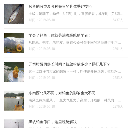
鲮鱼的分类及各种鲮鱼的具体垂钓技巧
土鲮，嘴朝下，幼仔（3-5两）时，喜腥爱香，成年时（7-8两），喜香爱甜，垂钓土鲮时，不可钓得过于灵敏，因为土鲮的嘴巴朝下，就奠定了土鲮在底部才会吃得比较安稳，又由于土鲮很喜欢追逐下落的饵料碎，因此很容…
时间：2019-05-10
5437人
学会了钓鱼，你就是满腹经纶的学者！
从网站、书本、老钓友、微信公众号等不同的途径进行学习探讨，包括学习钓具的使用，钓组的调整、饵料的配制、天气因素的影响、鱼的生理习性等等众多方面。是高还是低；温度如何，温差怎么样等等，这些因素对垂钓有什么影响，…
时间：2019-05-10
2391人
开饵时醒饵多长时间？拉丝粉放多少？揉打几下？
这一点或许与大家的想象不一样，即使是开拉丝饵，拉丝粉的放入量也不能太多，一旦多了鱼饵的黏性就过大（有些饵还自带一些拉丝粉），粘在一起拉都拉不开的玩意儿，如何快速挂钩？另外开拉丝饵时揉打的次数也有讲究，揉…
时间：2019-05-10
2783人
东南西北风不同，对钓鱼的影响也大不同
南风也称为暖风，一般大气压力升高后，形成的一种风向，不管阴晴，只要是南风天，必是暖和的天气，而且南风一般风力也不大，1~3级最为常见，最高不超过5级，但是已经很少见了，南风天还有一个好处，就是湿度变化不…
时间：2019-05-10
2276人
黑坑钓鱼停口，这里统统解决