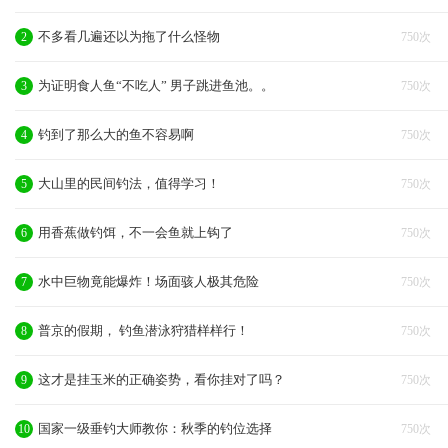
不多看几遍还以为拖了什么怪物
2
750次
为证明食人鱼“不吃人” 男子跳进鱼池。。
3
750次
钓到了那么大的鱼不容易啊
4
750次
大山里的民间钓法，值得学习！
5
750次
用香蕉做钓饵，不一会鱼就上钩了
6
750次
水中巨物竟能爆炸！场面骇人极其危险
7
750次
普京的假期， 钓鱼潜泳狩猎样样行！
8
750次
这才是挂玉米的正确姿势，看你挂对了吗？
9
750次
国家一级垂钓大师教你：秋季的钓位选择
10
750次