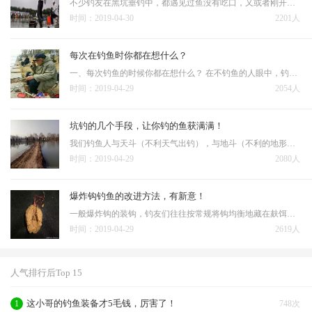
不少钓友在黑坑垂钓中，都遇见过鱼没有吃口，又或者刚开始有鱼口，而后突然就停口了的情况。经大致总结后发现，多半是下面几种原因： 1、鱼吃的已经相对饱和，这个时候，鱼会突然集体出现停口。此时建议将线组放小一点，饵料
时间：2019-04-30
2201人
每次在钓鱼时你都在想什么？
一、每次钓鱼的时候你都在想什么？ 在不钓鱼的人眼中，钓鱼可以磨练性子，钓鱼人有大把的时间思考人生。可是，钓鱼人处于放空一切感受生命美好宁静的状态之余还在想些什么？下竿的时候不知道会钓上什么鱼，是大是小，甚至能不
时间：2019-04-29
2054人
坑钓的几个手段，让你钓的鱼获满满！
我们钓鱼人与天斗（不利天气出钓），与地斗（不利的地形和钓位）都不算太大的乐子，但是与黑坑老板斗可谓是其乐无穷。钓鱼人进阶高手的一个重要标志就是把黑坑老板钓的脸黑；进阶大师的标志就是彻底进入黑坑的黑名单。 黑坑大
时间：2019-04-29
2080人
爆炸钩钓鱼的改进方法，有新意！
一般爆炸钩的装钩，钓友们往往按常规将钩均衡地藏在麸饵里形成鸡蛋大的一陀打入水中，有的也在中间那线较长的一钩上挂上一段蚯蚓。二是，装钩时留三个钩不嵌入饵料中，这三钩加上中间那线较长的钩挂上蚯蚓即可。 …
时间：2019-04-29
2619人
人气排行后Top 15
这小哥的钓鱼装备才5毛钱，厉害了！
1
748次