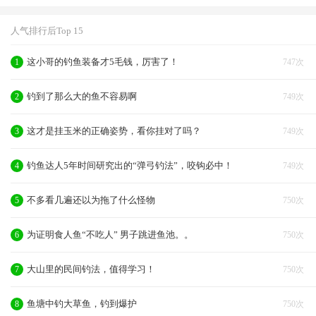
人气排行后Top 15
这小哥的钓鱼装备才5毛钱，厉害了！
1
747次
钓到了那么大的鱼不容易啊
2
749次
这才是挂玉米的正确姿势，看你挂对了吗？
3
749次
钓鱼达人5年时间研究出的“弹弓钓法”，咬钩必中！
4
749次
不多看几遍还以为拖了什么怪物
5
750次
为证明食人鱼“不吃人” 男子跳进鱼池。。
6
750次
大山里的民间钓法，值得学习！
7
750次
鱼塘中钓大草鱼，钓到爆护
8
750次