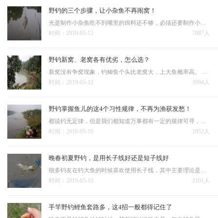
野钓的三个步骤，让小杂鱼不再闹窝！
光是制作小杂鱼吃不到嘴里的饵料还不够，必须还要制作小杂鱼爱吃的散饵，这点就比较简单了，可以制作一点非常腥香的饵料，按照1:0.4左右的饵水比，开鸡蛋大小一团，不用担心饵料太腥，吸引大鱼，大鱼来了，小杂鱼…
时间：2019-05-12
7087人
野钓新窝、老窝各有优劣，怎么选？
新窝没有争窝现象，钓鲫鱼个头比老窝大，上大鱼概率高。 野钓中，新窝、老窝都有着各自的利弊，需要钓友自己权衡，选择新窝的时候，钓友需要看自己对新窝有没有辨鱼踪、找鱼迹的能力，钓老窝的时候，鱼儿刁滑，钓…
时间：2019-05-12
3094人
野钓掌握鱼儿的这4个习性规律，不再为渔获发愁！
都说钓无定律，但是我们都知道万事都有一定的规律可寻，鱼在水中生活，自然也有自己生活习性，准确把握这些鱼的生活规律，针对这些规律灵活调整自己的作钓技巧，就能随时准确找到钓机，何愁不上鱼！ 一般人认为，鱼在水…
时间：2019-05-10
1952人
晚春初夏野钓，是用长子线好还是短子线好
很多钓友在钓大鱼的时候喜欢使用长子线，其中主要理论是以下两点，一是长子线比短子线更结实，二是长子线的时候会让铅坠距离水底比较远，鱼看不到铅坠进食会比较大胆。 其实可以这么理解，野钓通常子线还是要短一…
时间：2019-05-10
2101人
手竿野钓鲤鱼套路多，这4招一般都得记住了