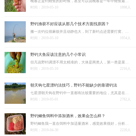
晚春正是钓鲤鱼的好时候，甚至可以说晚春是一年中鲤鱼最好钓的时候，因为鲤鱼的繁殖季节在春夏之交，所以晚春时节大鲤鱼都在积极觅食，想要钓到鲤鱼自然机会比其他季节好很多。晚春当然大部分天气都是适合外出垂钓的，不过需…
时间：2019-05-10
1898人
野钓渔获不好应该从那几个技术方面找原因？
搬一次钓位很麻烦并且动静也大，到了新钓点还需要打窝、找底、调漂等各方面的工序要做。所以说除非鱼情真的不好到了万不得已的地方，还是不要轻易搬家为好，应该首先从饵料和钓法上寻找自身的问题，而不是没鱼就换地方。鱼密…
时间：2019-05-10
1954人
野钓大鱼应该注意的几个小常识
但凡说野钓调漂不用太精准的，大体是两类人，第一类是菜鸟类，别看钓龄多丰富，这辈子可能3斤以上的野生鲤都没钓上过；第二类是水域资源很丰富，渔产资源也很丰富，随便怎么钓，都能钓上鱼；真正的野钓，想要钓上鱼，…
时间：2019-05-10
2216人
朝天钩七星漂钓法技巧，野钓不能缺少的靠谱钓法
七星漂朝天钩在野钓中一直都有比较重要的地位，尤其是在垂钓浅水和水草塘的时候，绝对是最佳钓法，所以有必要把这种钓法从线组鱼竿等简单层面介绍下，也希望能有更多的钓友了解这种钓法。所以很多老钓友会改装下传统竿，在…
时间：2019-05-01
2782人
野钓鲫鱼饵料中添加酒米，效果会怎么样？
野钓鲫鱼我一直在饵料中加适量酒米，感觉效果很好，分析原因可能是酒米自身的诱、留起了一定的作用。酒米本来就是一种非常好用的鲫鱼诱饵，现在市场上各类味型的酒米也越来越多效果也比传统的有了很大提升。我一般使用自泡的酒
时间：2019-04-30
2220人