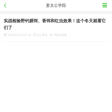
姜太公学院
实战检验野钓腥饵、香饵和红虫效果！这个冬天就看它
们了
2018/10/25 0:07:20
0人评论
760次浏览