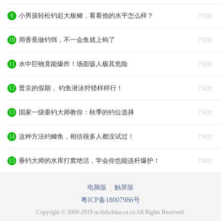
小男孩轻松钓起大板鲫，看看他的水平怎么样？
9
750次
用香蕉做钓饵，不一会鱼就上钩了
10
750次
水中巨物竟能爆炸！场面骇人极其危险
11
750次
普京的假期， 钓鱼潜泳狩猎样样行！
12
750次
国家一级垂钓大师教你：秋季的钓位选择
13
750次
这种方法钓鲫鱼，相信很多人都没试过！
14
750次
垂钓大师的水库打窝绝活，学会你也能连杆爆护！
15
750次
电脑版
触屏版
粤ICP备18007986号
Copyright © 2009-2019 m.fishchina.cn.cn All Rights Reserved.