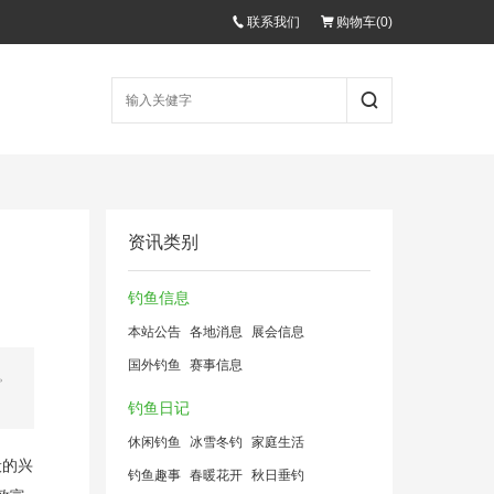
联系我们
购物车(
0
)
资讯类别
钓鱼信息
本站公告
各地消息
展会信息
国外钓鱼
赛事信息
。
钓鱼日记
休闲钓鱼
冰雪冬钓
家庭生活
般的兴
钓鱼趣事
春暖花开
秋日垂钓