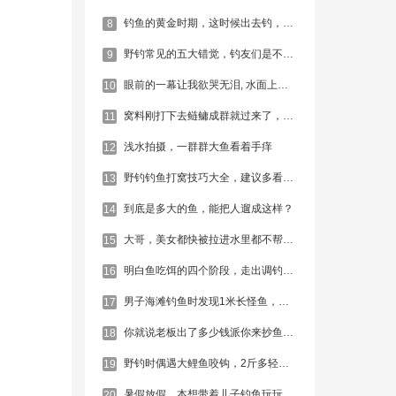
钓鱼的黄金时期，这时候出去钓，绝对爆护！
8
野钓常见的五大错觉，钓友们是不是也都经历过
9
眼前的一幕让我欲哭无泪, 水面上漂浮着一层死去的鱼
10
窝料刚打下去鲢鳙成群就过来了，可是这并不是目标鱼啊
11
浅水拍摄，一群群大鱼看着手痒
12
野钓钓鱼打窝技巧大全，建议多看几遍
13
到底是多大的鱼，能把人遛成这样？
14
大哥，美女都快被拉进水里都不帮忙，太坏了
15
明白鱼吃饵的四个阶段，走出调钓误区！
16
男子海滩钓鱼时发现1米长怪鱼，捡起放生后倒吸冷气！
17
你就说老板出了多少钱派你来抄鱼，我出双倍
18
野钓时偶遇大鲤鱼咬钩，2斤多轻松拉起，大家看看这野货纯不纯
19
暑假放假，本想带着儿子钓鱼玩玩，没成想连杆了！
20