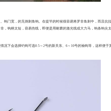
粗、钩门宽，的无倒刺鱼钩。在提竿的时候很容易将罗非鱼刺中，而且抗
罗非，钩柄太短，容易伤线，即便是用耐磨的激光线或大力马，钩条钩尖
况下会选择钓钩可选0.5～2号的新关东、6～10号的袖钩等，这样便于