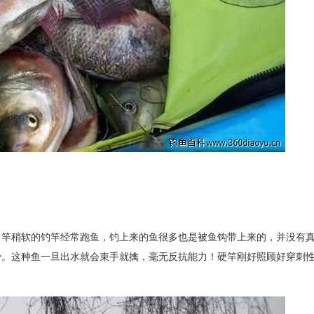
，竿稍软的钓竿经常跑鱼，钓上来的鱼很多也是被鱼钩带上来的，并没有
少。这种鱼一旦出水就会束手就擒，毫无反抗能力！硬竿刚好照顾好穿刺