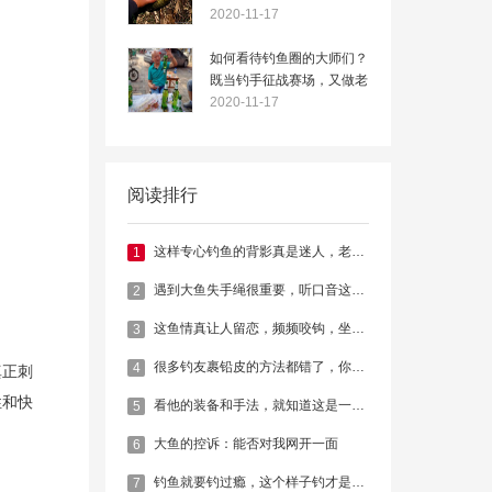
钩的原因
2020-11-17
如何看待钓鱼圈的大师们？
既当钓手征战赛场，又做老
板角逐商海
2020-11-17
阅读排行
这样专心钓鱼的背影真是迷人，老铁们赞同不？
1
遇到大鱼失手绳很重要，听口音这钓鱼的是湖北黄冈的！
2
这鱼情真让人留恋，频频咬钩，坐等爆护！
3
很多钓友裹铅皮的方法都错了，你裹对了吗？
4
真正刺
性和快
看他的装备和手法，就知道这是一位高境界的老钓手
5
大鱼的控诉：能否对我网开一面
6
钓鱼就要钓过瘾，这个样子钓才是最过瘾！
7