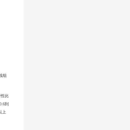
线组
磨性比
.6到
以上