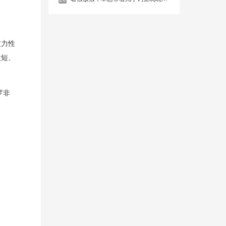
拉力性
太短、
罗非