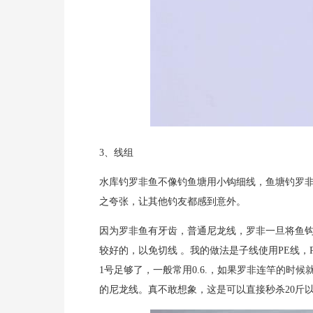
3、线组
水库钓罗非鱼不像钓鱼塘用小钩细线，鱼塘钓罗非
之夸张，让其他钓友都感到意外。
因为罗非鱼有牙齿，普通尼龙线，罗非一旦将鱼
较好的，以免切线 。我的做法是子线使用PE线，
1号足够了，一般常用0.6.，如果罗非连竿的时候
的尼龙线。真不敢想象，这是可以直接秒杀20斤