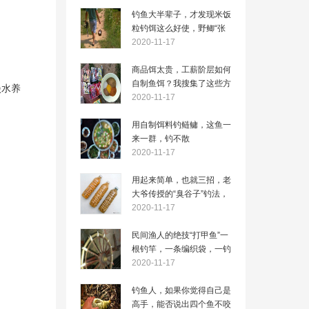
钓鱼大半辈子，才发现米饭
粒钓饵这么好使，野鲫“张
口就来”
2020-11-17
商品饵太贵，工薪阶层如何
自制鱼饵？我搜集了这些方
淡水养
法
2020-11-17
用自制饵料钓鲢鳙，这鱼一
来一群，钓不散
2020-11-17
用起来简单，也就三招，老
大爷传授的“臭谷子”钓法，
专攻大鲤鱼
2020-11-17
民间渔人的绝技“打甲鱼”一
根钓竿，一条编织袋，一钓
一个准
2020-11-17
钓鱼人，如果你觉得自己是
高手，能否说出四个鱼不咬