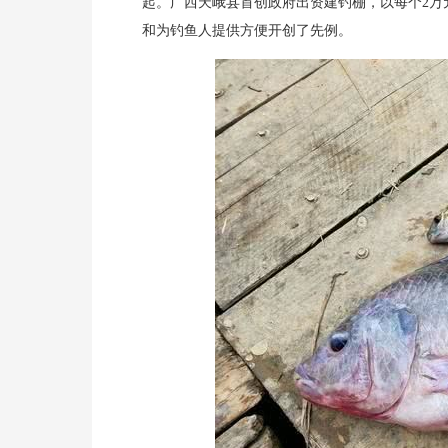
起。广西天峨县首创政府出资建钓棚，以每个2万
和为钓鱼人提供方便开创了先例。