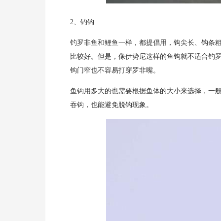
2、钓钩
钓罗非鱼和鲤鱼一样，都提倡用，钩尖长、钩条
比较好。但是，像伊势尼这样的鱼钩就不适合钓
钩门窄也不容易打穿罗非嘴。
鱼钩用多大的也需要根据鱼体的大小来选择，一般情
吞钩，也能避免脱钩现象。