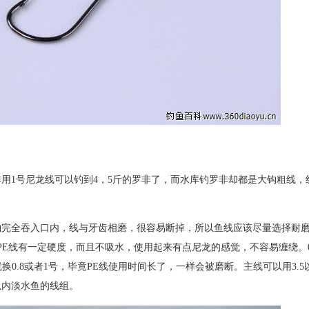
用1号尼龙线可以钓到4，5斤的罗非了，而水库钓罗非却都是大钩粗线，
钩完全吞入口内，线与牙齿相磨，很容易断掉，所以鱼线应该尽量选择耐
PE线有一定硬度，而且不吸水，使用起来有点尼龙的感觉，不容易缠绕。0
就换0.8或者1号，毕竟PE线使用时间长了，一样会被磨断。主线可以用3.5
以内淡水鱼的线组。