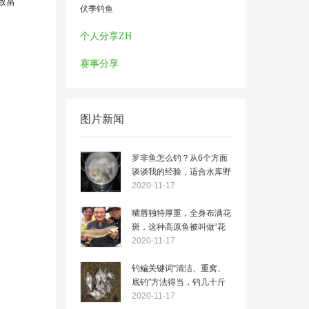
致富
伏季钓鱼
个人分享ZH
赛事分享
图片新闻
罗非鱼怎么钓？从6个方面
谈谈我的经验，适合水库野
钓
2020-11-17
嘴唇独特厚重，全身布满花
斑，这种高原鱼被叫做“花
鱼”
2020-11-17
钓鳊关键词“清洁、重窝、
底钓”方法得当，钓几十斤
不是问题
2020-11-17