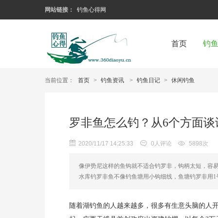
网站链接：
钓鱼心得网
首页
钓
当前位置：
首页
>
钓鱼资讯
>
钓鱼日记
>
休闲钓鱼
罗非鱼怎么钓？从6个方面谈
2020/11/17 14:25:33
0人评论
5898次
像伊势尼这样的鱼钩就不适合钓罗非，钩柄太短，容
水库钓罗非鱼不像钓鱼塘用小钩细线，鱼塘钓罗非用1
随着湖钓鱼的人越来越多，很多有生意头脑的人