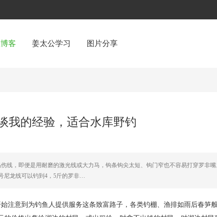
鱼博客
姜太公学习
图片分享
谈我的经验，适合水库野钓
易伤线，即便是用耐磨的激光线或大力马，钩条钩尖太短、钩门窄也不容易打穿罗非嘴
号尼龙线可以钓到4，5斤的罗非…
开始注意到为钓鱼人提供服务这条致富路子，各类钓棚、渔排如雨后春笋