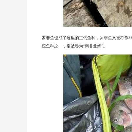
罗非鱼也成了这里的主钓鱼种，罗非鱼又被称作
殖鱼种之一，常被称为“南非北鲤”。