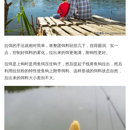
拉饵的手法就相对简单，将整团饵料轻捏几下，捏得圆润、实一
点，控制好饵料的雾化，拉出来的饵更饱满，附钩性更好。
拉饵是上钩时是用鱼饵压住钩子，然后提起子线将鱼钩拉出，然后
利用拉丝粉的特性使鱼钩上附带饵料。这样形成的饵料状态自然，
拉出来的饵料大小差别不大。