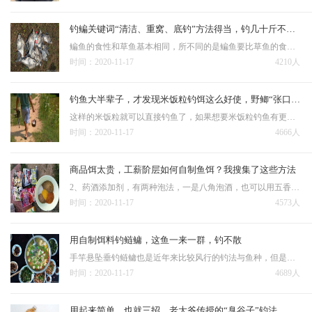
钓鳊关键词“清洁、重窝、底钓”方法得当，钓几十斤不是问题
鳊鱼的食性和草鱼基本相同，所不同的是鳊鱼要比草鱼的食性杂一些，在幼年时以小软体动物为主，水中微生物和一些植物，所以，很多钓友在野河或是鱼池等使用蚯蚓，饵料等也经常会遇到小鳊鱼，但是真正钓大鳊鱼还是要用粮…
时间：2020-11-17
4210人
钓鱼大半辈子，才发现米饭粒钓饵这么好使，野鲫“张口就来”
这样的米饭粒就可以直接钓鱼了，如果想要米饭粒钓鱼有更好的效果，最好做一些处理。 这样既干净又省事，而且米饭不粘手、上述经过处理的米饭粒，因为黏着面粉或者是麦麸又能够起到雾化作用，能够起到诱诱鱼…
时间：2020-11-17
4666人
商品饵太贵，工薪阶层如何自制鱼饵？我搜集了这些方法
2、药酒添加剂，有两种泡法，一是八角泡酒，也可以用五香粉但五香粉中桂皮的分量比八角重，没有前者好用；二是用甜酒，最好是用粘米酿制的。 鱼饵经济方便的还是自己配的好，最好是越简便越好，其实鱼在水库里的…
时间：2020-11-17
4573人
用自制饵料钓鲢鳙，这鱼一来一群，钓不散
手竿悬坠垂钓鲢鳙也是近年来比较风行的钓法与鱼种，但是常常遇到一个问题就是几乎所有的常规鲢鳙饵都烧手，明显感觉用完之后，发干，蜕皮。 出钓时，剥几瓣鲜嫩的大蒜（视用饵量多少可增减蒜量），捣成蒜泥，…
时间：2020-11-17
4689人
用起来简单，也就三招，老大爷传授的“臭谷子”钓法，专攻大鲤鱼