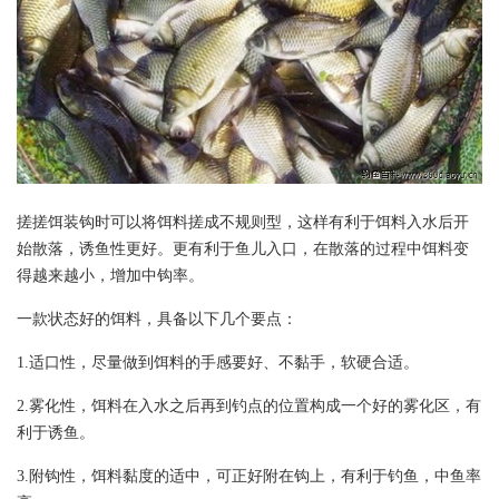
搓搓饵装钩时可以将饵料搓成不规则型，这样有利于饵料入水后开
始散落，诱鱼性更好。更有利于鱼儿入口，在散落的过程中饵料变
得越来越小，增加中钩率。
一款状态好的饵料，具备以下几个要点：
1.适口性，尽量做到饵料的手感要好、不黏手，软硬合适。
2.雾化性，饵料在入水之后再到钓点的位置构成一个好的雾化区，有
利于诱鱼。
3.附钩性，饵料黏度的适中，可正好附在钩上，有利于钓鱼，中鱼率