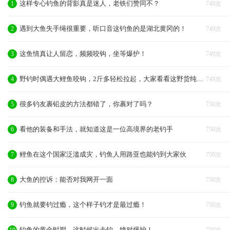
这样专心钓鱼的背影真是迷人，老铁们赞同不？
1
749次
遇到大鱼失手绳很重要，听口音这钓鱼的是湖北黄冈的！
2
749次
这鱼情真让人留恋，频频咬钩，坐等爆护！
3
749次
野钓时偶遇大鲤鱼咬钩，2斤多轻松拉起，大家看看这野货纯不纯
4
749次
很多钓友裹铅皮的方法都错了，你裹对了吗？
5
750次
看他的装备和手法，就知道这是一位高境界的老钓手
6
750次
鲤鱼在这个国家泛滥成灾，钓鱼人用路亚也能钓到大家伙
7
750次
大鱼的控诉：能否对我网开一面
8
750次
钓鱼就要钓过瘾，这个样子钓才是最过瘾！
9
750次
钓鱼的黄金时期，这时候出去钓，绝对爆护！