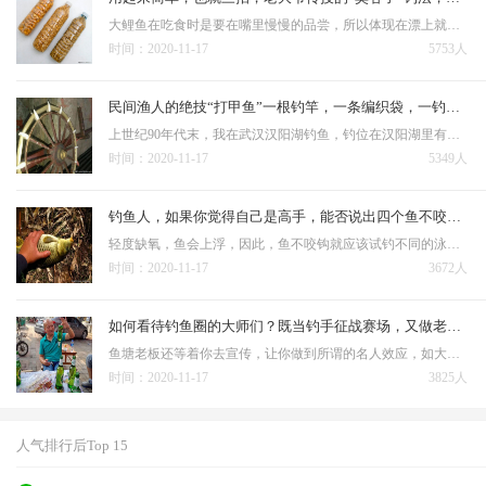
大鲤鱼在吃食时是要在嘴里慢慢的品尝，所以体现在漂上就会出现一点一点的，一旦鲤鱼把谷子从钩上弄掉后，钩和谷子就会脱落，鱼就会把钩吐出。我的方法是调平水钓一目或二目，这样的好处就是让小心的鲤鱼放心的吃饵，而…
时间：2020-11-17
5753人
民间渔人的绝技“打甲鱼”一根钓竿，一条编织袋，一钓一个准
上世纪90年代末，我在武汉汉阳湖钓鱼，钓位在汉阳湖里有一排竹墙的附近，我和钓友两人是早上6点到达那里的。 这种钓法的原理：因为甲鱼在水底待的时间长了需要上来换气，就是露出水面的那一刹那，被他…
时间：2020-11-17
5349人
钓鱼人，如果你觉得自己是高手，能否说出四个鱼不咬钩的原因
轻度缺氧，鱼会上浮，因此，鱼不咬钩就应该试钓不同的泳层，采取逗钩、拖钩、引钩等手段，一直到有鱼咬钩为止。 鱼受惊吓会影响就饵；鱼受惊原因很多，尤其是钓浅水时鱼往往不爱咬钩，很多情况下是受到人为因素的…
时间：2020-11-17
3672人
如何看待钓鱼圈的大师们？既当钓手征战赛场，又做老板角逐商海
鱼塘老板还等着你去宣传，让你做到所谓的名人效应，如大师都钓不到，那其他的钓友还去吗？ 可是钓鱼人有没有想过，即使给了你所谓的配方，你的钓技钓法不熟练，没有认知不会判断，你就能钓好鱼？花几千竿费不说，只给你…
时间：2020-11-17
3825人
人气排行后Top 15