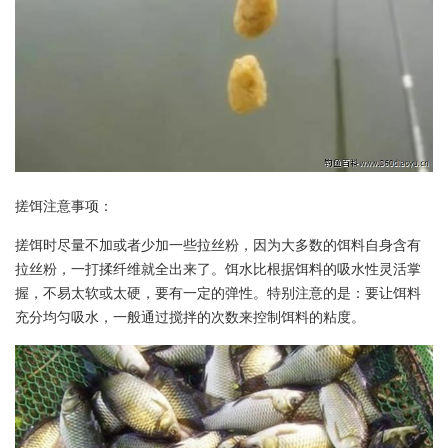
搓饵注意事项：
搓饵时尽量不加或者少加一些拉丝粉，因为大多数的饵料自身含有
拉丝粉，一打揉纤维就全出来了。饵水比根据饵料的吸水性灵活掌
握，不易太软或太硬，要有一定的弹性。特别注意的是：要让饵料
充分均匀吸水，一般通过搅拌的次数来控制饵料的粘度。