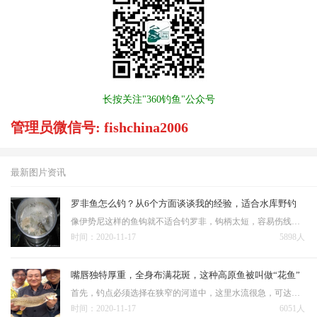
长按关注"360钓鱼"公众号
管理员微信号: fishchina2006
最新图片资讯
罗非鱼怎么钓？从6个方面谈谈我的经验，适合水库野钓
像伊势尼这样的鱼钩就不适合钓罗非，钩柄太短，容易伤线，即便是用耐磨的激光线或大力马，钩条钩尖太短、钩门窄也不容易打穿罗非嘴。 水库钓罗非鱼不像钓鱼塘用小钩细线，鱼塘钓罗非用1号尼龙线可以钓到4，5斤的罗非…
时间：2020-11-17
5898人
嘴唇独特厚重，全身布满花斑，这种高原鱼被叫做“花鱼”
首先，钓点必须选择在狭窄的河道中，这里水流很急，可达到每秒6~7米，甚至可以听到激流的哗哗声，站在水边，都有一种被带着往前冲的感觉。用串钩底钓的时候，坠在串钩下面。通常采用海竿重坠底钓法：适用于流动水域…
时间：2020-11-17
6051人