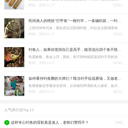
时间：2020-11-17
5760人
民间渔人的绝技“打甲鱼”一根钓竿，一条编织袋，一钓一个准
上世纪90年代末，我在武汉汉阳湖钓鱼，钓位在汉阳湖里有一排竹墙的附近，我和钓友两人是早上6点到达那里的。 这种钓法的原理：因为甲鱼在水底待的时间长了需要上来换气，就是露出水面的那一刹那，被他…
时间：2020-11-17
5354人
钓鱼人，如果你觉得自己是高手，能否说出四个鱼不咬钩的原因
轻度缺氧，鱼会上浮，因此，鱼不咬钩就应该试钓不同的泳层，采取逗钩、拖钩、引钩等手段，一直到有鱼咬钩为止。 鱼受惊吓会影响就饵；鱼受惊原因很多，尤其是钓浅水时鱼往往不爱咬钩，很多情况下是受到人为因素的…
时间：2020-11-17
3674人
如何看待钓鱼圈的大师们？既当钓手征战赛场，又做老板角逐商海
鱼塘老板还等着你去宣传，让你做到所谓的名人效应，如大师都钓不到，那其他的钓友还去吗？ 可是钓鱼人有没有想过，即使给了你所谓的配方，你的钓技钓法不熟练，没有认知不会判断，你就能钓好鱼？花几千竿费不说，只给你…
时间：2020-11-17
3825人
人气排行后Top 15
这样专心钓鱼的背影真是迷人，老铁们赞同不？
1
749次