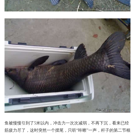
鱼被慢慢引到了5米以内，冲击力一次次减弱，不再下沉，看来已经
筋疲力尽了，这时突然一个摆尾，只听“咔嚓”一声，杆子的第二节根