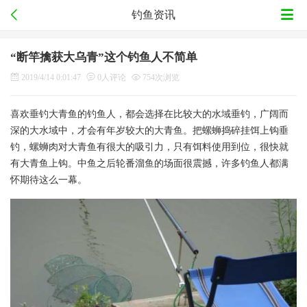
钓鱼资讯
“断竿擒获大乌青”这个钓鱼人不简单
2019/4/14 0:01:47
0人评论
754次浏览
喜欢垂钓大青鱼的钓鱼人，都会选择在比较大的水域垂钓，广阔而
深的大水域中，才会有年岁较大的大青鱼。把螺蛳捣碎挂饵上钩垂
钓，螺蛳肉对大青鱼有很大的吸引力，只有饵料使用到位，很快就
有大青鱼上钩。中鱼之后轮番溜鱼的场面很震撼，许多钓鱼人都满
怀期待这么一幕。