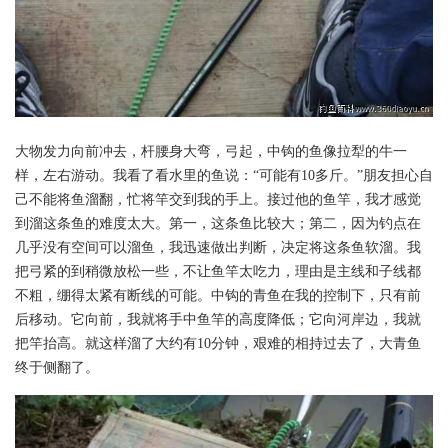
大物发力向前冲去，杆腰身大弯，弓起，中钩的鱼像拉犁的牛一
样，左右游动。我看了看水里的鱼说：“可能有10多斤。”朋友担心自
己不能将鱼溜翻，忙将竿交到我的手上。接过他的鱼竿，我才感觉
到溜这条鱼的难度太大。第一，这条鱼比较大；第二，因为钓点在
几乎没有空间可以溜鱼，我迅速做出判断，决定将这条鱼软溜。我
把弓紧的到稍微放松一些，不让鱼竿太吃力，理由是主线和子线都
不粗，绷得太紧有断线的可能。中钩的青鱼在我的控制下，只有前
后移动。它向前，我就将手中鱼竿的高度降低；它向河岸边，我就
把竿抬高。就这样溜了大约有10分钟，艰难的相持过去了，大青鱼
终于侧翻了。