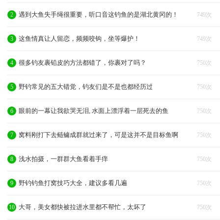
遇到大鱼失手绳很重要，听口音这钓鱼的是湖北黄冈的！
2
749次
这鱼情真让人留恋，频频咬钩，坐等爆护！
3
749次
很多钓友裹铅皮的方法都错了，你裹对了吗？
4
750次
野钓常见的五大错觉，钓友们是不是也都经历过
5
750次
眼前的一幕让我欲哭无泪, 水面上漂浮着一层死去的鱼
6
750次
窝料刚打下去鲢鳙成群就过来了，可是这并不是目标鱼啊
7
750次
浅水拍摄，一群群大鱼看着手痒
8
750次
野钓钓鱼打窝技巧大全，建议多看几遍
9
750次
大哥，美女都快被拉进水里都不帮忙，太坏了
10
750次