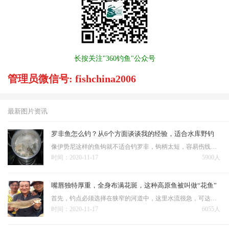
长按关注"360钓鱼"公众号
管理员微信号: fishchina2006
最新图片资讯
罗非鱼怎么钓？从6个方面谈谈我的经验，适合水库野钓
像伊势尼这样的鱼钩就不适合钓罗非，钩柄太短，容易伤线，即便是用耐磨的激光线或大力马，钩条钩尖太短、钩门窄也不容易打穿罗非嘴。 水库钓罗非鱼不像钓鱼塘用小钩细线，鱼塘钓罗非用1号尼龙线可以钓到4，5斤的罗非…
时间：2020-11-17
5900人
嘴唇独特厚重，全身布满花斑，这种高原鱼被叫做“花鱼”
首先，钓点必须选择在狭窄的河道中，这里水流很急，可达到每秒6~7米，甚至可以听到激流的哗哗声，站在水边，都有一种被带着往前冲的感觉。用串钩底钓的时候，坠在串钩下面。通常采用海竿重坠底钓法：适用于流动水域…
时间：2020-11-17
6055人