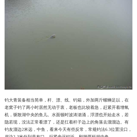
钓大青装备相当简单，杆、漂、线、钓箱，外加两斤螺蛳足以，在
老窝子钓了两小时居然无动于衷，老板也比较着急，赶紧开着增氧
机，驱散湖中央的鱼儿。水面顿时波涛汹涌，浮漂也开始走水，若
隐若现，没法正常看漂了，还是扛着杆子边上的角落去溜溜边。有
钓友溜边2米远，中鱼，看来今天有些反常，常规钓法6.3位置没口，
岸边2-3米处到是有口，赶紧舍远钓近，刚抛两杆就中鱼。