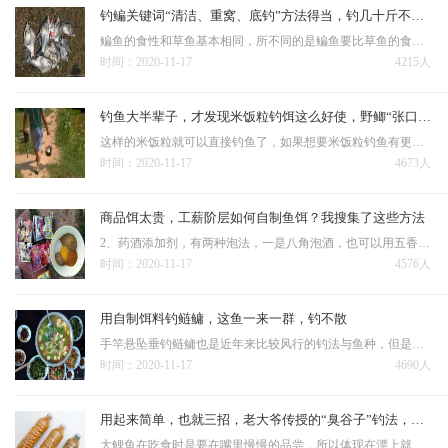
钓鳊关键词“清洁、重窝、底钓”方法得当，钓几十斤不是问题
鳊鱼的食性和草鱼基本相同，所不同的是鳊鱼要比草鱼的食性杂一些，在幼年时以小软体动物为主，水中微生物和一些植物，所以，很多钓友在野河或是鱼池等使用蚯蚓，饵料等也经常会遇到小鳊鱼，但是真正钓大鳊鱼还是要用粮…
时间：2020-11-17
4215人
钓鱼大半辈子，才发现米饭粒钓饵这么好使，野鲫“张口就来”
这样的米饭粒就可以直接钓鱼了，如果想要米饭粒钓鱼有更好的效果，最好做一些处理。 这样既干净又省事，而且米饭不粘手、上述经过处理的米饭粒，因为黏着面粉或者是麦麸又能够起到雾化作用，能够起到诱诱鱼…
时间：2020-11-17
4673人
商品饵太贵，工薪阶层如何自制鱼饵？我搜集了这些方法
2、药酒添加剂，有两种泡法，一是八角泡酒，也可以用五香粉但五香粉中桂皮的分量比八角重，没有前者好用；二是用甜酒，最好是用粘米酿制的。 鱼饵经济方便的还是自己配的好，最好是越简便越好，其实鱼在水库里的…
时间：2020-11-17
4576人
用自制饵料钓鲢鳙，这鱼一来一群，钓不散
手竿悬坠垂钓鲢鳙也是近年来比较风行的钓法与鱼种，但是常常遇到一个问题就是几乎所有的常规鲢鳙饵都烧手，明显感觉用完之后，发干，蜕皮。 出钓时，剥几瓣鲜嫩的大蒜（视用饵量多少可增减蒜量），捣成蒜泥，…
时间：2020-11-17
4690人
用起来简单，也就三招，老大爷传授的“臭谷子”钓法，专攻大鲤鱼
大鲤鱼在吃食时是要在嘴里慢慢的品尝，所以体现在漂上就会出现一点一点的，一旦鲤鱼把谷子从钩上弄掉后，钩和谷子就会脱落，鱼就会把钩吐出。我的方法是调平水钓一目或二目，这样的好处就是让小心的鲤鱼放心的吃饵，而…