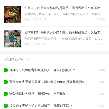
钓鱼人，如果你觉得自己是高手，能否说出四个鱼不咬钩的原因
轻度缺氧，鱼会上浮，因此，鱼不咬钩就应该试钓不同的泳层，采取逗钩、拖钩、引钩等手段，一直到有鱼咬钩为止。 鱼受惊吓会影响就饵；鱼受惊原因很多，尤其是钓浅水时鱼往往不爱咬钩，很多情况下是受到人为因素的…
时间：2020-11-17
3674人
如何看待钓鱼圈的大师们？既当钓手征战赛场，又做老板角逐商海
鱼塘老板还等着你去宣传，让你做到所谓的名人效应，如大师都钓不到，那其他的钓友还去吗？ 可是钓鱼人有没有想过，即使给了你所谓的配方，你的钓技钓法不熟练，没有认知不会判断，你就能钓好鱼？花几千竿费不说，只给你…
时间：2020-11-17
3825人
人气排行后Top 15
这样专心钓鱼的背影真是迷人，老铁们赞同不？
1
749次
遇到大鱼失手绳很重要，听口音这钓鱼的是湖北黄冈的！
2
749次
这鱼情真让人留恋，频频咬钩，坐等爆护！
3
749次
很多钓友裹铅皮的方法都错了，你裹对了吗？
4
750次