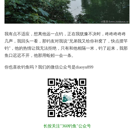
我有点不适应，想离他远一点钓，正在我犹豫不决时，咚咚咚咚咚
几声，我回头一看，那钓友对我说“兄弟我又给你补窝了，快点摆竿
钓”，他的热情让我无法拒绝，只有和他相隔一米，钓了起来，我那
鱼口迟迟不开，他那用蚯蚓一会一条。
你也喜欢钓鱼吗？我们的微信公众号是diaoyu899
长按关注"360钓鱼"公众号