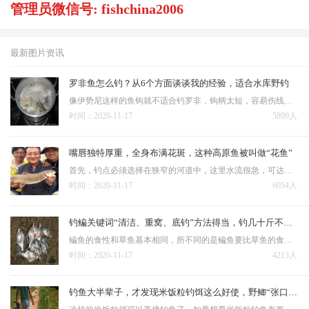
管理员微信号: fishchina2006
最新图片资讯
罗非鱼怎么钓？从6个方面谈谈我的经验，适合水库野钓
像伊势尼这样的鱼钩就不适合钓罗非，钩柄太短，容易伤线，即便是用耐磨的激光线或大力马，钩条钩尖太短、钩门窄也不容易打穿罗非嘴。 水库钓罗非鱼不像钓鱼塘用小钩细线，鱼塘钓罗非用1号尼龙线可以钓到4，5斤的罗非…
时间：2020-11-17
5899人
嘴唇独特厚重，全身布满花斑，这种高原鱼被叫做“花鱼”
首先，钓点必须选择在狭窄的河道中，这里水流很急，可达到每秒6~7米，甚至可以听到激流的哗哗声，站在水边，都有一种被带着往前冲的感觉。用串钩底钓的时候，坠在串钩下面。通常采用海竿重坠底钓法：适用于流动水域…
时间：2020-11-17
6054人
钓鳊关键词“清洁、重窝、底钓”方法得当，钓几十斤不是问题
鳊鱼的食性和草鱼基本相同，所不同的是鳊鱼要比草鱼的食性杂一些，在幼年时以小软体动物为主，水中微生物和一些植物，所以，很多钓友在野河或是鱼池等使用蚯蚓，饵料等也经常会遇到小鳊鱼，但是真正钓大鳊鱼还是要用粮…
时间：2020-11-17
4213人
钓鱼大半辈子，才发现米饭粒钓饵这么好使，野鲫“张口就来”