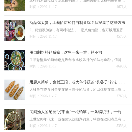
这样的米饭粒就可以直接钓鱼了，如果想要米饭粒钓鱼有更好的效果，最好做一些处理。 这样既干净又省事，而且米饭不粘手、上述经过处理的米饭粒，因为黏着面粉或者是麦麸又能够起到雾化作用，能够起到诱诱鱼…
时间：2020-11-17
4671人
商品饵太贵，工薪阶层如何自制鱼饵？我搜集了这些方法
2、药酒添加剂，有两种泡法，一是八角泡酒，也可以用五香粉但五香粉中桂皮的分量比八角重，没有前者好用；二是用甜酒，最好是用粘米酿制的。 鱼饵经济方便的还是自己配的好，最好是越简便越好，其实鱼在水库里的…
时间：2020-11-17
4575人
用自制饵料钓鲢鳙，这鱼一来一群，钓不散
手竿悬坠垂钓鲢鳙也是近年来比较风行的钓法与鱼种，但是常常遇到一个问题就是几乎所有的常规鲢鳙饵都烧手，明显感觉用完之后，发干，蜕皮。 出钓时，剥几瓣鲜嫩的大蒜（视用饵量多少可增减蒜量），捣成蒜泥，…
时间：2020-11-17
4690人
用起来简单，也就三招，老大爷传授的“臭谷子”钓法，专攻大鲤鱼
大鲤鱼在吃食时是要在嘴里慢慢的品尝，所以体现在漂上就会出现一点一点的，一旦鲤鱼把谷子从钩上弄掉后，钩和谷子就会脱落，鱼就会把钩吐出。我的方法是调平水钓一目或二目，这样的好处就是让小心的鲤鱼放心的吃饵，而…
时间：2020-11-17
5760人
民间渔人的绝技“打甲鱼”一根钓竿，一条编织袋，一钓一个准
上世纪90年代末，我在武汉汉阳湖钓鱼，钓位在汉阳湖里有一排竹墙的附近，我和钓友两人是早上6点到达那里的。 这种钓法的原理：因为甲鱼在水底待的时间长了需要上来换气，就是露出水面的那一刹那，被他…
时间：2020-11-17
5353人