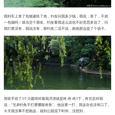
我到车上拿了包烟递给了他，钓友问我多少钱，我说：算了，不就
一包烟吗！就当交个朋友。钓友看我这么说也不好意思多说了，问
我打窝没有，我说没有，那钓友二话不说，跑他那边提了个袋子。
用双手捏了3个大圆球对着我浮漂就是咚.咚.咚3下，咚完后对我
说：“兄弟钓鱼不打窝哪能有鱼”。他这窝一打，我这在也没有口了。
今天我没事不想跑远，就到公园混下时间，没想到…