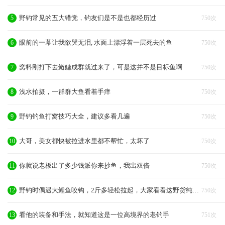
野钓常见的五大错觉，钓友们是不是也都经历过
5
750次
眼前的一幕让我欲哭无泪, 水面上漂浮着一层死去的鱼
6
750次
窝料刚打下去鲢鳙成群就过来了，可是这并不是目标鱼啊
7
750次
浅水拍摄，一群群大鱼看着手痒
8
750次
野钓钓鱼打窝技巧大全，建议多看几遍
9
750次
大哥，美女都快被拉进水里都不帮忙，太坏了
10
750次
你就说老板出了多少钱派你来抄鱼，我出双倍
11
750次
野钓时偶遇大鲤鱼咬钩，2斤多轻松拉起，大家看看这野货纯不纯
12
750次
看他的装备和手法，就知道这是一位高境界的老钓手
13
751次