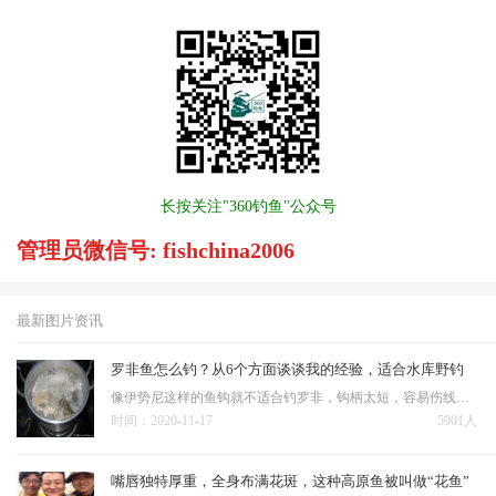
长按关注"360钓鱼"公众号
管理员微信号: fishchina2006
最新图片资讯
罗非鱼怎么钓？从6个方面谈谈我的经验，适合水库野钓
像伊势尼这样的鱼钩就不适合钓罗非，钩柄太短，容易伤线，即便是用耐磨的激光线或大力马，钩条钩尖太短、钩门窄也不容易打穿罗非嘴。 水库钓罗非鱼不像钓鱼塘用小钩细线，鱼塘钓罗非用1号尼龙线可以钓到4，5斤的罗非…
时间：2020-11-17
5901人
嘴唇独特厚重，全身布满花斑，这种高原鱼被叫做“花鱼”