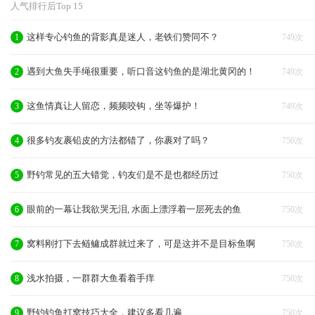
人气排行后Top 15
这样专心钓鱼的背影真是迷人，老铁们赞同不？
1
749次
遇到大鱼失手绳很重要，听口音这钓鱼的是湖北黄冈的！
2
749次
这鱼情真让人留恋，频频咬钩，坐等爆护！
3
749次
很多钓友裹铅皮的方法都错了，你裹对了吗？
4
750次
野钓常见的五大错觉，钓友们是不是也都经历过
5
750次
眼前的一幕让我欲哭无泪, 水面上漂浮着一层死去的鱼
6
750次
窝料刚打下去鲢鳙成群就过来了，可是这并不是目标鱼啊
7
750次
浅水拍摄，一群群大鱼看着手痒
8
750次
野钓钓鱼打窝技巧大全，建议多看几遍
9
750次