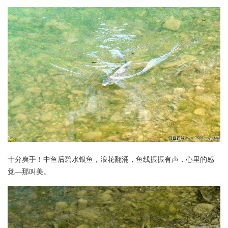
十分爽手！中鱼后碧水银鱼，浪花翻涌，鱼线振振有声，心里的感
觉—那叫美。