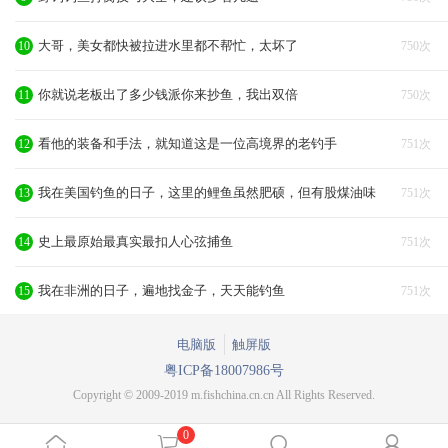
大哥，美女都快被拉进水里都不帮忙，太坏了
10
750次
你就说老板出了多少钱派你来抄鱼，我出双倍
11
750次
看他的装备和手法，就知道这是一位高境界的老钓手
12
751次
我在美国钓鱼的日子，这里的鲤鱼虽然肥硕，但有股煤油味
13
751次
史上最原始最真实最扣人心弦捕鱼
14
751次
我在非洲的日子，遍地找金子，天天能钓鱼
15
751次
电脑版
触屏版
粤ICP备18007986号
Copyright © 2009-2019 m.fishchina.cn.cn All Rights Reserved.
0