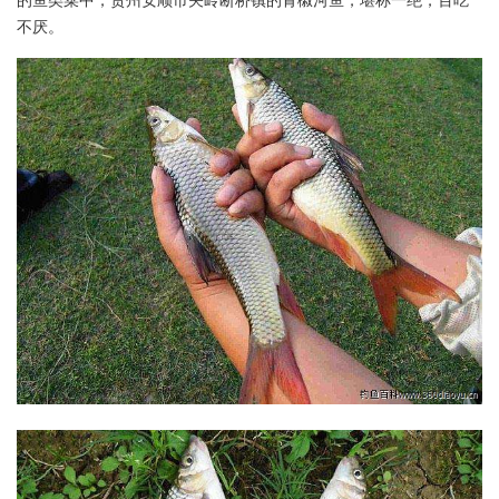
的鱼类菜中，贵州安顺市关岭断桥镇的青椒河鱼，堪称一绝，百吃
不厌。