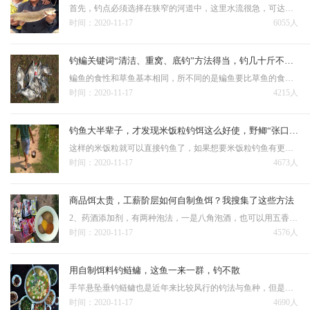
首先，钓点必须选择在狭窄的河道中，这里水流很急，可达到每秒6~7米，甚至可以听到激流的哗哗声，站在水边，都有一种被带着往前冲的感觉。用串钩底钓的时候，坠在串钩下面。通常采用海竿重坠底钓法：适用于流动水域…
时间：2020-11-17
6055人
钓鳊关键词“清洁、重窝、底钓”方法得当，钓几十斤不是问题
鳊鱼的食性和草鱼基本相同，所不同的是鳊鱼要比草鱼的食性杂一些，在幼年时以小软体动物为主，水中微生物和一些植物，所以，很多钓友在野河或是鱼池等使用蚯蚓，饵料等也经常会遇到小鳊鱼，但是真正钓大鳊鱼还是要用粮…
时间：2020-11-17
4215人
钓鱼大半辈子，才发现米饭粒钓饵这么好使，野鲫“张口就来”
这样的米饭粒就可以直接钓鱼了，如果想要米饭粒钓鱼有更好的效果，最好做一些处理。 这样既干净又省事，而且米饭不粘手、上述经过处理的米饭粒，因为黏着面粉或者是麦麸又能够起到雾化作用，能够起到诱诱鱼…
时间：2020-11-17
4673人
商品饵太贵，工薪阶层如何自制鱼饵？我搜集了这些方法
2、药酒添加剂，有两种泡法，一是八角泡酒，也可以用五香粉但五香粉中桂皮的分量比八角重，没有前者好用；二是用甜酒，最好是用粘米酿制的。 鱼饵经济方便的还是自己配的好，最好是越简便越好，其实鱼在水库里的…
时间：2020-11-17
4576人
用自制饵料钓鲢鳙，这鱼一来一群，钓不散
手竿悬坠垂钓鲢鳙也是近年来比较风行的钓法与鱼种，但是常常遇到一个问题就是几乎所有的常规鲢鳙饵都烧手，明显感觉用完之后，发干，蜕皮。 出钓时，剥几瓣鲜嫩的大蒜（视用饵量多少可增减蒜量），捣成蒜泥，…
时间：2020-11-17
4690人