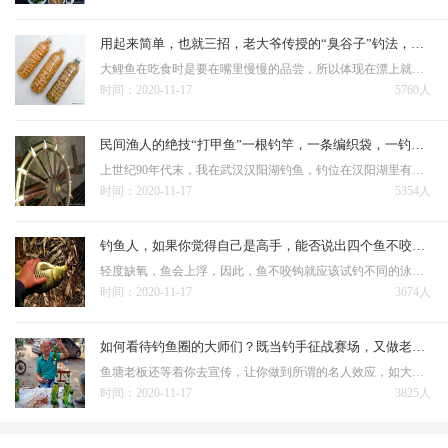
用起来简单，也就三招，老大爷传授的“臭谷子”钓法，专攻大鲤鱼
大鲤鱼在吃食时是要在嘴里慢慢的品尝，所以体现在漂上就会出现一点一点的，一旦鲤鱼把谷子从钩上弄掉后，钩和谷子就会脱落，鱼就会把钩吐出。我的方法是调平水钓一目或二目，这样的好处就是让小心的鲤鱼放心的吃饵，而…
时间：2020-11-17
5760人
民间渔人的绝技“打甲鱼”一根钓竿，一条编织袋，一钓一个准
上世纪90年代末，我在武汉汉阳湖钓鱼，钓位在汉阳湖里有一排竹墙的附近，我和钓友两人是早上6点到达那里的。 这种钓法的原理：因为甲鱼在水底待的时间长了需要上来换气，就是露出水面的那一刹那，被他…
时间：2020-11-17
5354人
钓鱼人，如果你觉得自己是高手，能否说出四个鱼不咬钩的原因
轻度缺氧，鱼会上浮，因此，鱼不咬钩就应该试钓不同的泳层，采取逗钩、拖钩、引钩等手段，一直到有鱼咬钩为止。 鱼受惊吓会影响就饵；鱼受惊原因很多，尤其是钓浅水时鱼往往不爱咬钩，很多情况下是受到人为因素的…
时间：2020-11-17
3674人
如何看待钓鱼圈的大师们？既当钓手征战赛场，又做老板角逐商海
鱼塘老板还等着你去宣传，让你做到所谓的名人效应，如大师都钓不到，那其他的钓友还去吗？ 可是钓鱼人有没有想过，即使给了你所谓的配方，你的钓技钓法不熟练，没有认知不会判断，你就能钓好鱼？花几千竿费不说，只给你…
时间：2020-11-17
3825人