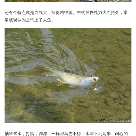
还有个特点就是力气大，扳得凶得很。中钩后挣扎力大而持久，常
常被误认为是钓上了大鱼。
抽竿试水，打窝，调漂，一样都马虎不得，水深不到两米，耐心的