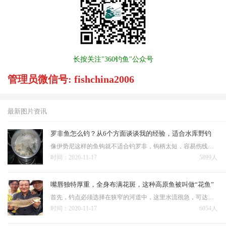
长按关注"360钓鱼"公众号
管理员微信号: fishchina2006
最新图片资讯
罗非鱼怎么钓？从6个方面谈谈我的经验，适合水库野钓
像伊势尼这样的鱼钩就不适合钓罗非，钩柄太短，容易伤线，即便是用耐磨的激光线或大力马，钩条钩尖太短、钩门窄也不容易打穿罗非嘴。 水库钓罗非鱼不像钓鱼塘用小钩细线，鱼塘钓罗非用1号尼龙线可以钓到4，5斤的罗非…
时间：2020-11-17
5899人
嘴唇独特厚重，全身布满花斑，这种高原鱼被叫做“花鱼”
首先，钓点必须选择在狭窄的河道中，这里水流很急，可达到每秒6~7米，甚至可以听到激流的哗哗声，站在水边，都有一种被带着往前冲的感觉。用串钩底钓的时候，坠在串钩下面。通常采用海竿重坠底钓法：适用于流动水域…
时间：2020-11-17
6054人