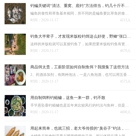
钓鳊关键词“清洁、重窝、底钓”方法得当，钓几十斤不是问题
鳊鱼的食性和草鱼基本相同，所不同的是鳊鱼要比草鱼的食性杂一些，在幼年时以小软体动物为主，水中微生物和一些植物，所以，很多钓友在野河或是鱼池等使用蚯蚓，饵料等也经常会遇到小鳊鱼，但是真正钓大鳊鱼还是要用粮…
时间：2020-11-17
4213人
钓鱼大半辈子，才发现米饭粒钓饵这么好使，野鲫“张口就来”
这样的米饭粒就可以直接钓鱼了，如果想要米饭粒钓鱼有更好的效果，最好做一些处理。 这样既干净又省事，而且米饭不粘手、上述经过处理的米饭粒，因为黏着面粉或者是麦麸又能够起到雾化作用，能够起到诱诱鱼…
时间：2020-11-17
4670人
商品饵太贵，工薪阶层如何自制鱼饵？我搜集了这些方法
2、药酒添加剂，有两种泡法，一是八角泡酒，也可以用五香粉但五香粉中桂皮的分量比八角重，没有前者好用；二是用甜酒，最好是用粘米酿制的。 鱼饵经济方便的还是自己配的好，最好是越简便越好，其实鱼在水库里的…
时间：2020-11-17
4575人
用自制饵料钓鲢鳙，这鱼一来一群，钓不散
手竿悬坠垂钓鲢鳙也是近年来比较风行的钓法与鱼种，但是常常遇到一个问题就是几乎所有的常规鲢鳙饵都烧手，明显感觉用完之后，发干，蜕皮。 出钓时，剥几瓣鲜嫩的大蒜（视用饵量多少可增减蒜量），捣成蒜泥，…
时间：2020-11-17
4690人
用起来简单，也就三招，老大爷传授的“臭谷子”钓法，专攻大鲤鱼
大鲤鱼在吃食时是要在嘴里慢慢的品尝，所以体现在漂上就会出现一点一点的，一旦鲤鱼把谷子从钩上弄掉后，钩和谷子就会脱落，鱼就会把钩吐出。我的方法是调平水钓一目或二目，这样的好处就是让小心的鲤鱼放心的吃饵，而…