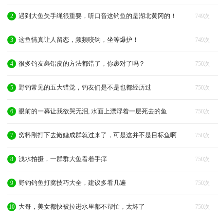
遇到大鱼失手绳很重要，听口音这钓鱼的是湖北黄冈的！
2
749次
这鱼情真让人留恋，频频咬钩，坐等爆护！
3
749次
很多钓友裹铅皮的方法都错了，你裹对了吗？
4
750次
野钓常见的五大错觉，钓友们是不是也都经历过
5
750次
眼前的一幕让我欲哭无泪, 水面上漂浮着一层死去的鱼
6
750次
窝料刚打下去鲢鳙成群就过来了，可是这并不是目标鱼啊
7
750次
浅水拍摄，一群群大鱼看着手痒
8
750次
野钓钓鱼打窝技巧大全，建议多看几遍
9
750次
大哥，美女都快被拉进水里都不帮忙，太坏了
10
750次