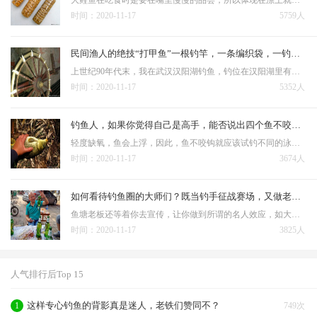
时间：2020-11-17
5759人
民间渔人的绝技“打甲鱼”一根钓竿，一条编织袋，一钓一个准
上世纪90年代末，我在武汉汉阳湖钓鱼，钓位在汉阳湖里有一排竹墙的附近，我和钓友两人是早上6点到达那里的。 这种钓法的原理：因为甲鱼在水底待的时间长了需要上来换气，就是露出水面的那一刹那，被他…
时间：2020-11-17
5352人
钓鱼人，如果你觉得自己是高手，能否说出四个鱼不咬钩的原因
轻度缺氧，鱼会上浮，因此，鱼不咬钩就应该试钓不同的泳层，采取逗钩、拖钩、引钩等手段，一直到有鱼咬钩为止。 鱼受惊吓会影响就饵；鱼受惊原因很多，尤其是钓浅水时鱼往往不爱咬钩，很多情况下是受到人为因素的…
时间：2020-11-17
3674人
如何看待钓鱼圈的大师们？既当钓手征战赛场，又做老板角逐商海
鱼塘老板还等着你去宣传，让你做到所谓的名人效应，如大师都钓不到，那其他的钓友还去吗？ 可是钓鱼人有没有想过，即使给了你所谓的配方，你的钓技钓法不熟练，没有认知不会判断，你就能钓好鱼？花几千竿费不说，只给你…
时间：2020-11-17
3825人
人气排行后Top 15
这样专心钓鱼的背影真是迷人，老铁们赞同不？
1
749次