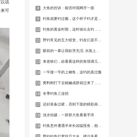
可以说
大鱼的控诉：能否对我网开一面
8
看来可
钓鱼就要钓过瘾，这个样子钓才是最过瘾！
9
钓鱼的黄金时期，这时候出去钓，绝对爆护！
10
野钓常见的五大错觉，钓友们是不是也都经历过
11
眼前的一幕让我欲哭无泪, 水面上漂浮着一层死去的鱼
12
来老铁们，給看看这样的鱼情调几钓几？
13
一竿接一竿的上鲫鱼，这钓的真过瘾
14
窝料刚打下去鲢鳙成群就过来了，可是这并不是目标鱼啊
15
冬季钓鱼三连招
16
还好装备过硬，否则下面的精彩画面就看不到了
17
浅水拍摄，一群群大鱼看着手痒
18
钓鱼意外遭遇半米长凶猛怪鱼，抱起细看后果断带回！
19
野钓钓鱼打窝技巧大全，建议多看几遍
20