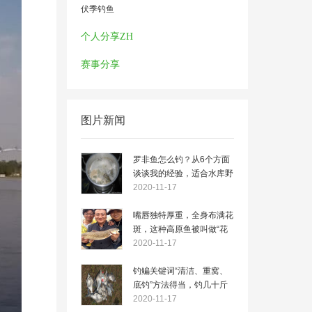
伏季钓鱼
个人分享ZH
赛事分享
图片新闻
罗非鱼怎么钓？从6个方面
谈谈我的经验，适合水库野
钓
2020-11-17
嘴唇独特厚重，全身布满花
斑，这种高原鱼被叫做“花
鱼”
2020-11-17
钓鳊关键词“清洁、重窝、
底钓”方法得当，钓几十斤
不是问题
2020-11-17