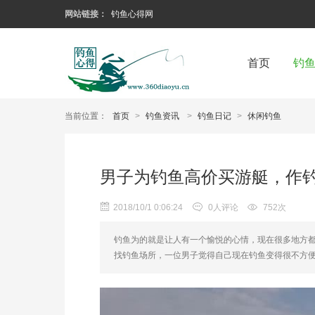
网站链接：
钓鱼心得网
首页
钓
当前位置：
首页
>
钓鱼资讯
>
钓鱼日记
>
休闲钓鱼
男子为钓鱼高价买游艇，作
2018/10/1 0:06:24
0人评论
752次
钓鱼为的就是让人有一个愉悦的心情，现在很多地方
找钓鱼场所，一位男子觉得自己现在钓鱼变得很不方