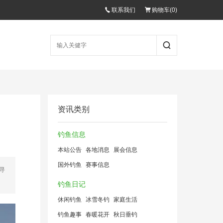
联系我们
购物车(
0
)
资讯类别
钓鱼信息
本站公告
各地消息
展会信息
国外钓鱼
赛事信息
寻
钓鱼日记
休闲钓鱼
冰雪冬钓
家庭生活
钓鱼趣事
春暖花开
秋日垂钓