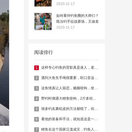
钩的原因
2020-11-17
如何看待钓鱼圈的大师们？
既当钓手征战赛场，又做老
板角逐商海
2020-11-17
阅读排行
这样专心钓鱼的背影真是迷人，老铁们赞同不？
1
遇到大鱼失手绳很重要，听口音这钓鱼的是湖北黄冈的！
2
这鱼情真让人留恋，频频咬钩，坐等爆护！
3
野钓时偶遇大鲤鱼咬钩，2斤多轻松拉起，大家看看这野货纯不纯
4
很多钓友裹铅皮的方法都错了，你裹对了吗？
5
看他的装备和手法，就知道这是一位高境界的老钓手
6
鲤鱼在这个国家泛滥成灾，钓鱼人用路亚也能钓到大家伙
7