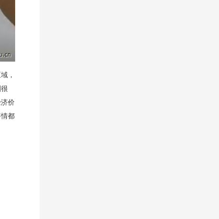
区域，
刺很
经济价
事情都