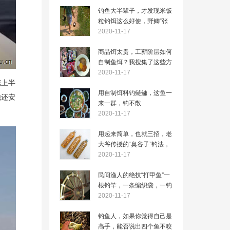
钓鱼大半辈子，才发现米饭
粒钓饵这么好使，野鲫“张
口就来”
2020-11-17
商品饵太贵，工薪阶层如何
自制鱼饵？我搜集了这些方
法
2020-11-17
花上半
用自制饵料钓鲢鳙，这鱼一
他还安
来一群，钓不散
2020-11-17
用起来简单，也就三招，老
大爷传授的“臭谷子”钓法，
专攻大鲤鱼
2020-11-17
民间渔人的绝技“打甲鱼”一
根钓竿，一条编织袋，一钓
一个准
2020-11-17
钓鱼人，如果你觉得自己是
高手，能否说出四个鱼不咬