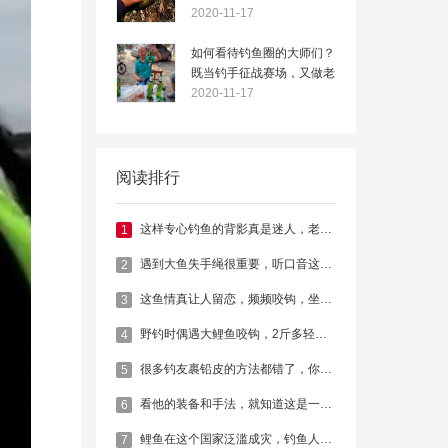
钩的原因
2020-11-17
如何看待钓鱼圈的大师们？
既当钓手征战赛场，又做老
板角逐商海
2020-11-17
阅读排行
这样专心钓鱼的背影真是迷人，老铁们赞同不？
1
遇到大鱼失手绳很重要，听口音这钓鱼的是湖北黄冈的！
2
这鱼情真让人留恋，频频咬钩，坐等爆护！
3
野钓时偶遇大鲤鱼咬钩，2斤多轻松拉起，大家看看这野货纯不纯
4
很多钓友裹铅皮的方法都错了，你裹对了吗？
5
看他的装备和手法，就知道这是一位高境界的老钓手
6
鲤鱼在这个国家泛滥成灾，钓鱼人用路亚也能钓到大家伙
7