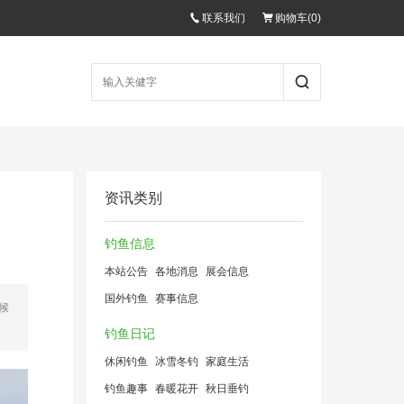
联系我们
购物车(
0
)
资讯类别
钓鱼信息
本站公告
各地消息
展会信息
国外钓鱼
赛事信息
候
钓鱼日记
休闲钓鱼
冰雪冬钓
家庭生活
钓鱼趣事
春暖花开
秋日垂钓