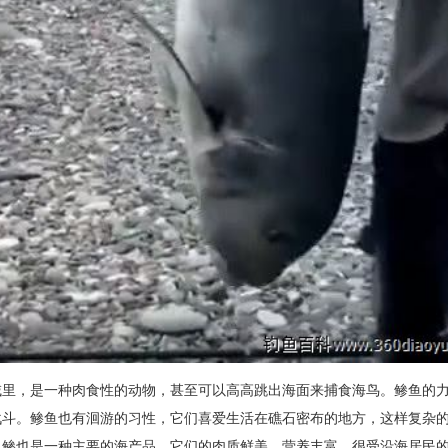
域里，是一种肉食性的动物，甚至可以高高跳出海面来捕食海鸟。鲹鱼的
战斗。鲹鱼也有洄游的习性，它们喜爱生活在礁石密布的地方，这样复杂
。鲹也是一种主要的海产品，它们的肉质鲜美，营养丰富，很受沿海居民