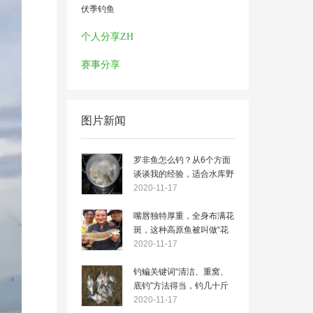
伏季钓鱼
个人分享ZH
赛事分享
图片新闻
罗非鱼怎么钓？从6个方面
谈谈我的经验，适合水库野
钓
2020-11-17
嘴唇独特厚重，全身布满花
斑，这种高原鱼被叫做“花
鱼”
2020-11-17
钓鳊关键词“清洁、重窝、
底钓”方法得当，钓几十斤
不是问题
2020-11-17