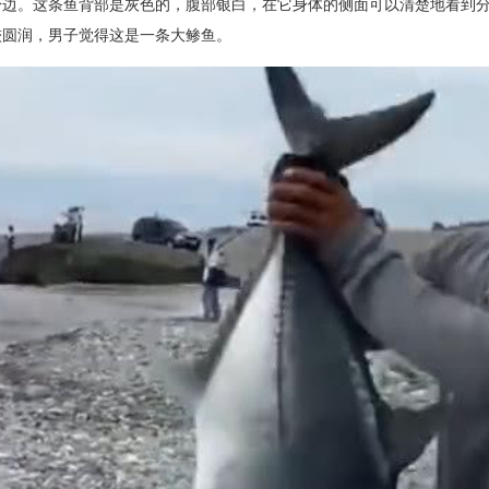
身边。这条鱼背部是灰色的，腹部银白，在它身体的侧面可以清楚地看到
较圆润，男子觉得这是一条大鲹鱼。