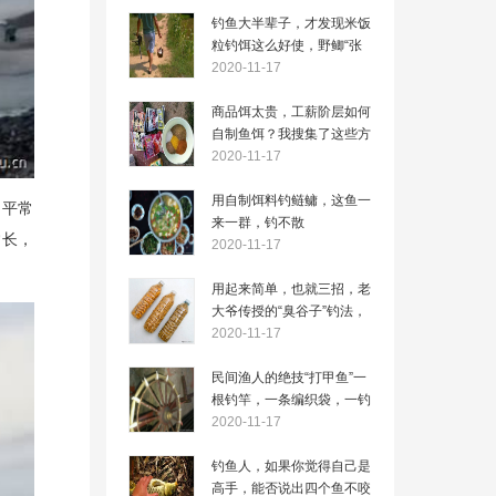
钓鱼大半辈子，才发现米饭
粒钓饵这么好使，野鲫“张
口就来”
2020-11-17
商品饵太贵，工薪阶层如何
自制鱼饵？我搜集了这些方
法
2020-11-17
用自制饵料钓鲢鳙，这鱼一
。平常
来一群，钓不散
常长，
2020-11-17
用起来简单，也就三招，老
大爷传授的“臭谷子”钓法，
专攻大鲤鱼
2020-11-17
民间渔人的绝技“打甲鱼”一
根钓竿，一条编织袋，一钓
一个准
2020-11-17
钓鱼人，如果你觉得自己是
高手，能否说出四个鱼不咬