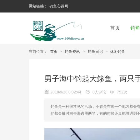
网站链接：
钓鱼心得网
首页
钓
当前位置：
首页
>
钓鱼资讯
>
钓鱼日记
>
休闲钓鱼
男子海中钓起大鲹鱼，两只
2018/9/28 0:02:44
0人评论
752次
钓鱼是一种很常见的活动，不管是在哪一个地方都会
他都会抽时间去海边甩两竿，有的时候还真能够遇到