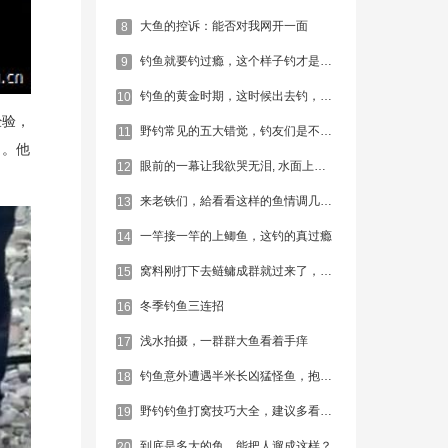
大鱼的控诉：能否对我网开一面
8
钓鱼就要钓过瘾，这个样子钓才是最过瘾！
9
钓鱼的黄金时期，这时候出去钓，绝对爆护！
10
经验，
野钓常见的五大错觉，钓友们是不是也都经历过
11
力。他
眼前的一幕让我欲哭无泪, 水面上漂浮着一层死去的鱼
12
来老铁们，給看看这样的鱼情调几钓几？
13
一竿接一竿的上鲫鱼，这钓的真过瘾
14
窝料刚打下去鲢鳙成群就过来了，可是这并不是目标鱼啊
15
冬季钓鱼三连招
16
浅水拍摄，一群群大鱼看着手痒
17
钓鱼意外遭遇半米长凶猛怪鱼，抱起细看后果断带回！
18
野钓钓鱼打窝技巧大全，建议多看几遍
19
到底是多大的鱼，能把人遛成这样？
20