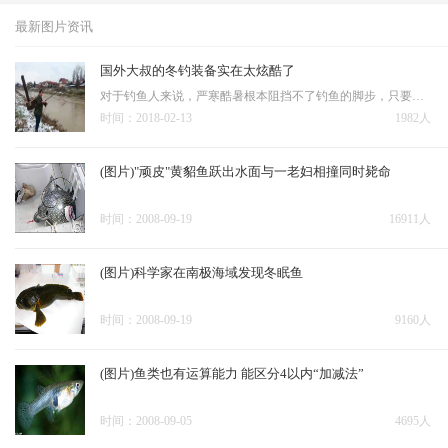
最新图片资讯
国外大叔的冬钓装备实在太炫酷了
对于钓鱼人来说，严寒酷暑根本阻挡不了钓鱼的脚步，只要手里有竿、水里有鱼，不管是火热的太阳还是呼啸的寒风，都可以无视。不过精神上虽然国内的钓友不比国外的钓友差，但是装备上，国内的钓友似乎就有些落后了！说到这里可能就有不少的钓友不服气了，怎么说咱们国家现在…
时间：2018-02-13
1982人
(图片)"顽皮"黄貂鱼跃出水面与一老妇相撞同时毙命
时间：2008-09-19
16911人
(图片)科学家在南极海域发现冬眠鱼
时间：2008-09-19
9160人
(图片)鱼类也有运算能力 能区分4以内“加减法”
时间：2008-09-05
4695人