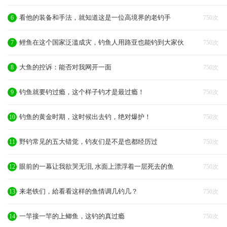
看他的装备和手法，就知道这是一位高境界的老钓手
6
750次
鲤鱼在这个国家泛滥成灾，钓鱼人用路亚也能钓到大家伙
7
750次
大鱼的控诉：能否对我网开一面
8
750次
钓鱼就要钓过瘾，这个样子钓才是最过瘾！
9
750次
钓鱼的黄金时期，这时候出去钓，绝对爆护！
10
750次
野钓常见的五大错觉，钓友们是不是也都经历过
11
750次
眼前的一幕让我欲哭无泪, 水面上漂浮着一层死去的鱼
12
750次
来老铁们，給看看这样的鱼情调几钓几？
13
750次
一竿接一竿的上鲫鱼，这钓的真过瘾
14
750次