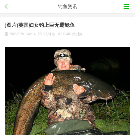
钓鱼资讯
(图片)英国妇女钓上巨无霸鲶鱼
2008/5/20 9:40:14
0人评论
10481次浏览