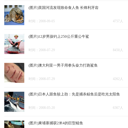
(图片)英国河流发现致命食人鱼 长锋利牙齿
时间：2008-09-05
4757人
(图片)12岁男孩钓上250公斤重公牛鲨
时间：2008-07-29
8450人
(图片)澳大利亚一男子用拳头奋力打跑鲨鱼
时间：2008-07-29
4262人
(图片)日本人跟鱼较上劲：先是捕杀鲸鱼后是吃光太阳鱼
时间：2008-05-20
6367人
(图片)柬埔寨捕获2米4的巨型鲢鱼