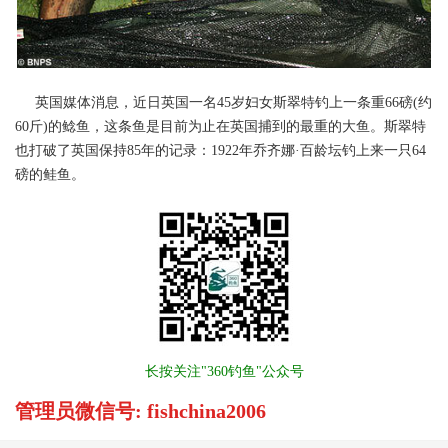
英国媒体消息，近日英国一名45岁妇女斯翠特钓上一条重66磅(约
60斤)的鲶鱼，这条鱼是目前为止在英国捕到的最重的大鱼。斯翠特
也打破了英国保持85年的记录：1922年乔齐娜·百龄坛钓上来一只64
磅的鲑鱼。
长按关注"360钓鱼"公众号
管理员微信号: fishchina2006