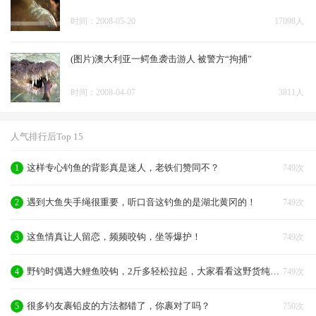
时间：2008-05-20
17098人
(图片)澳大利亚一鳄鱼袭击游人 被警方“拘捕”
时间：2008-04-07
3811人
人气排行后Top 15
这样专心钓鱼的背影真是迷人，老铁们赞同不？
1
749次
遇到大鱼失手绳很重要，听口音这钓鱼的是湖北黄冈的！
2
749次
这鱼情真让人留恋，频频咬钩，坐等爆护！
3
749次
野钓时偶遇大鲤鱼咬钩，2斤多轻松拉起，大家看看这野货纯不纯
4
749次
很多钓友裹铅皮的方法都错了，你裹对了吗？
5
750次