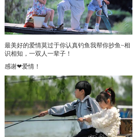
最美好的爱情莫过于你认真钓鱼我帮你抄鱼~相
识相知，一双人一辈子！
感谢❤爱情！