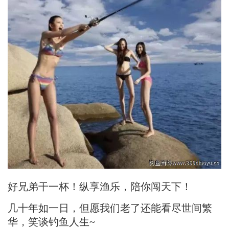
好兄弟干一杯！纵享渔乐，陪你闯天下！
几十年如一日，但愿我们老了还能
看尽世间繁
华，
笑谈钓鱼人生~