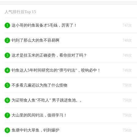
人气排行后Top 15
这小哥的钓鱼装备才5毛钱，厉害了！
1
747次
钓到了那么大的鱼不容易啊
2
749次
这才是挂玉米的正确姿势，看你挂对了吗？
3
749次
钓鱼达人5年时间研究出的“弹弓钓法”，咬钩必中！
4
749次
不多看几遍还以为拖了什么怪物
5
750次
为证明食人鱼“不吃人” 男子跳进鱼池。。
6
750次
大山里的民间钓法，值得学习！
7
750次
鱼塘中钓大草鱼，钓到爆护
8
750次