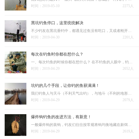
时间：2019-05-10
2275人
黑坑钓鱼停口，这里统统解决
不少钓友在黑坑垂钓中，都遇见过鱼没有吃口，又或者刚开始有鱼口，而后突然就停口了的情况。经大致总结后发现，多半是下面几种原因： 1、鱼吃的已经相对饱和，这个时候，鱼会突然集体出现停口。此时建议将线组放小一点，饵料
时间：2019-04-30
2201人
每次在钓鱼时你都在想什么？
一、每次钓鱼的时候你都在想什么？ 在不钓鱼的人眼中，钓鱼可以磨练性子，钓鱼人有大把的时间思考人生。可是，钓鱼人处于放空一切感受生命美好宁静的状态之余还在想些什么？下竿的时候不知道会钓上什么鱼，是大是小，甚至能不
时间：2019-04-29
2052人
坑钓的几个手段，让你钓的鱼获满满！
我们钓鱼人与天斗（不利天气出钓），与地斗（不利的地形和钓位）都不算太大的乐子，但是与黑坑老板斗可谓是其乐无穷。钓鱼人进阶高手的一个重要标志就是把黑坑老板钓的脸黑；进阶大师的标志就是彻底进入黑坑的黑名单。 黑坑大
时间：2019-04-29
2079人
爆炸钩钓鱼的改进方法，有新意！
一般爆炸钩的装钩，钓友们往往按常规将钩均衡地藏在麸饵里形成鸡蛋大的一陀打入水中，有的也在中间那线较长的一钩上挂上一段蚯蚓。二是，装钩时留三个钩不嵌入饵料中，这三钩加上中间那线较长的钩挂上蚯蚓即可。 …
时间：2019-04-29
2619人