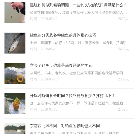
黑坑如何做到精确调漂，一些钓友说的试口调漂是什么？
如果在饵团雾化完，漂都没有动作，极大的可能是钩饵陷入泥底，这个时候，浮漂下拉，让钩饵略离底，再次试口，如果出现连续的正口，则说明调钓思路正确；在钩饵雾化完这个过程，漂讯较多，但是提竿空竿也多，抓不住实口…
时间：2019-05-12
2623人
鲮鱼的分类及各种鲮鱼的具体垂钓技巧
土鲮，嘴朝下，幼仔（3-5两）时，喜腥爱香，成年时（7-8两），喜香爱甜，垂钓土鲮时，不可钓得过于灵敏，因为土鲮的嘴巴朝下，就奠定了土鲮在底部才会吃得比较安稳，又由于土鲮很喜欢追逐下落的饵料碎，因此很容…
时间：2019-05-10
5437人
学会了钓鱼，你就是满腹经纶的学者！
从网站、书本、老钓友、微信公众号等不同的途径进行学习探讨，包括学习钓具的使用，钓组的调整、饵料的配制、天气因素的影响、鱼的生理习性等等众多方面。是高还是低；温度如何，温差怎么样等等，这些因素对垂钓有什么影响，…
时间：2019-05-10
2389人
开饵时醒饵多长时间？拉丝粉放多少？揉打几下？
这一点或许与大家的想象不一样，即使是开拉丝饵，拉丝粉的放入量也不能太多，一旦多了鱼饵的黏性就过大（有些饵还自带一些拉丝粉），粘在一起拉都拉不开的玩意儿，如何快速挂钩？另外开拉丝饵时揉打的次数也有讲究，揉…
时间：2019-05-10
2782人
东南西北风不同，对钓鱼的影响也大不同
南风也称为暖风，一般大气压力升高后，形成的一种风向，不管阴晴，只要是南风天，必是暖和的天气，而且南风一般风力也不大，1~3级最为常见，最高不超过5级，但是已经很少见了，南风天还有一个好处，就是湿度变化不…