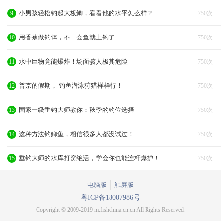
小男孩轻松钓起大板鲫，看看他的水平怎么样？
9
750次
用香蕉做钓饵，不一会鱼就上钩了
10
750次
水中巨物竟能爆炸！场面骇人极其危险
11
750次
普京的假期， 钓鱼潜泳狩猎样样行！
12
750次
国家一级垂钓大师教你：秋季的钓位选择
13
750次
这种方法钓鲫鱼，相信很多人都没试过！
14
750次
垂钓大师的水库打窝绝活，学会你也能连杆爆护！
15
750次
电脑版
触屏版
粤ICP备18007986号
Copyright © 2009-2019 m.fishchina.cn.cn All Rights Reserved.