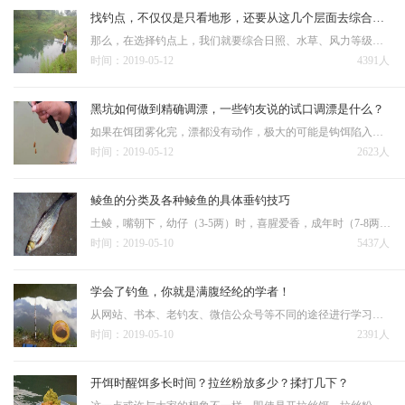
找钓点，不仅仅是只看地形，还要从这几个层面去综合考虑
那么，在选择钓点上，我们就要综合日照、水草、风力等级、地形特点，根据这几个综合因素，可以大致判断出来，哪里的水温，会相对较高一些，需要注意的是，就算是相邻十几米的河段，也会因为南北岸不同，导致水温有细致…
时间：2019-05-12
4391人
黑坑如何做到精确调漂，一些钓友说的试口调漂是什么？
如果在饵团雾化完，漂都没有动作，极大的可能是钩饵陷入泥底，这个时候，浮漂下拉，让钩饵略离底，再次试口，如果出现连续的正口，则说明调钓思路正确；在钩饵雾化完这个过程，漂讯较多，但是提竿空竿也多，抓不住实口…
时间：2019-05-12
2623人
鲮鱼的分类及各种鲮鱼的具体垂钓技巧
土鲮，嘴朝下，幼仔（3-5两）时，喜腥爱香，成年时（7-8两），喜香爱甜，垂钓土鲮时，不可钓得过于灵敏，因为土鲮的嘴巴朝下，就奠定了土鲮在底部才会吃得比较安稳，又由于土鲮很喜欢追逐下落的饵料碎，因此很容…
时间：2019-05-10
5437人
学会了钓鱼，你就是满腹经纶的学者！
从网站、书本、老钓友、微信公众号等不同的途径进行学习探讨，包括学习钓具的使用，钓组的调整、饵料的配制、天气因素的影响、鱼的生理习性等等众多方面。是高还是低；温度如何，温差怎么样等等，这些因素对垂钓有什么影响，…
时间：2019-05-10
2391人
开饵时醒饵多长时间？拉丝粉放多少？揉打几下？