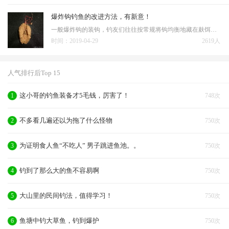
爆炸钩钓鱼的改进方法，有新意！
一般爆炸钩的装钩，钓友们往往按常规将钩均衡地藏在麸饵里形成鸡蛋大的一陀打入水中，有的也在中间那线较长的一钩上挂上一段蚯蚓。二是，装钩时留三个钩不嵌入饵料中，这三钩加上中间那线较长的钩挂上蚯蚓即可。 …
时间：2019-04-29
2619人
人气排行后Top 15
这小哥的钓鱼装备才5毛钱，厉害了！
1
748次
不多看几遍还以为拖了什么怪物
2
750次
为证明食人鱼“不吃人” 男子跳进鱼池。。
3
750次
钓到了那么大的鱼不容易啊
4
750次
大山里的民间钓法，值得学习！
5
750次
鱼塘中钓大草鱼，钓到爆护
6
750次