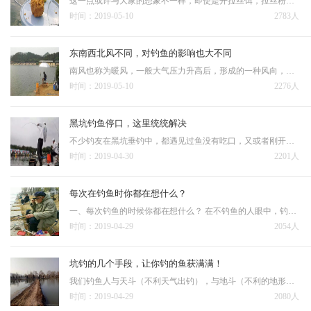
这一点或许与大家的想象不一样，即使是开拉丝饵，拉丝粉的放入量也不能太多，一旦多了鱼饵的黏性就过大（有些饵还自带一些拉丝粉），粘在一起拉都拉不开的玩意儿，如何快速挂钩？另外开拉丝饵时揉打的次数也有讲究，揉…
时间：2019-05-10
2783人
东南西北风不同，对钓鱼的影响也大不同
南风也称为暖风，一般大气压力升高后，形成的一种风向，不管阴晴，只要是南风天，必是暖和的天气，而且南风一般风力也不大，1~3级最为常见，最高不超过5级，但是已经很少见了，南风天还有一个好处，就是湿度变化不…
时间：2019-05-10
2276人
黑坑钓鱼停口，这里统统解决
不少钓友在黑坑垂钓中，都遇见过鱼没有吃口，又或者刚开始有鱼口，而后突然就停口了的情况。经大致总结后发现，多半是下面几种原因： 1、鱼吃的已经相对饱和，这个时候，鱼会突然集体出现停口。此时建议将线组放小一点，饵料
时间：2019-04-30
2201人
每次在钓鱼时你都在想什么？
一、每次钓鱼的时候你都在想什么？ 在不钓鱼的人眼中，钓鱼可以磨练性子，钓鱼人有大把的时间思考人生。可是，钓鱼人处于放空一切感受生命美好宁静的状态之余还在想些什么？下竿的时候不知道会钓上什么鱼，是大是小，甚至能不
时间：2019-04-29
2054人
坑钓的几个手段，让你钓的鱼获满满！
我们钓鱼人与天斗（不利天气出钓），与地斗（不利的地形和钓位）都不算太大的乐子，但是与黑坑老板斗可谓是其乐无穷。钓鱼人进阶高手的一个重要标志就是把黑坑老板钓的脸黑；进阶大师的标志就是彻底进入黑坑的黑名单。 黑坑大
时间：2019-04-29
2080人