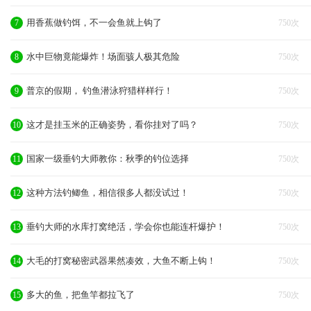
用香蕉做钓饵，不一会鱼就上钩了
7
750次
水中巨物竟能爆炸！场面骇人极其危险
8
750次
普京的假期， 钓鱼潜泳狩猎样样行！
9
750次
这才是挂玉米的正确姿势，看你挂对了吗？
10
750次
国家一级垂钓大师教你：秋季的钓位选择
11
750次
这种方法钓鲫鱼，相信很多人都没试过！
12
750次
垂钓大师的水库打窝绝活，学会你也能连杆爆护！
13
750次
大毛的打窝秘密武器果然凑效，大鱼不断上钩！
14
750次
多大的鱼，把鱼竿都拉飞了
15
750次